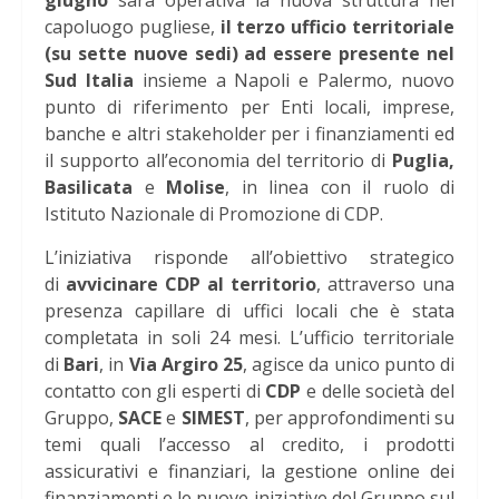
giugno
sarà operativa la nuova struttura nel
capoluogo pugliese,
il terzo ufficio territoriale
(su sette nuove sedi) ad essere presente nel
Sud Italia
insieme a Napoli e Palermo, nuovo
punto di riferimento per Enti locali, imprese,
banche e altri stakeholder per i finanziamenti ed
il supporto all’economia del territorio di
Puglia,
Basilicata
e
Molise
, in linea con il ruolo di
Istituto Nazionale di Promozione di CDP.
L’iniziativa risponde all’obiettivo strategico
di
avvicinare CDP al territorio
, attraverso una
presenza capillare di uffici locali che è stata
completata in soli 24 mesi. L’ufficio territoriale
di
Bari
, in
Via Argiro 25
, agisce da unico punto di
contatto con gli esperti di
CDP
e delle società del
Gruppo,
SACE
e
SIMEST
, per approfondimenti su
temi quali l’accesso al credito, i prodotti
assicurativi e finanziari, la gestione online dei
finanziamenti e le nuove iniziative del Gruppo sul