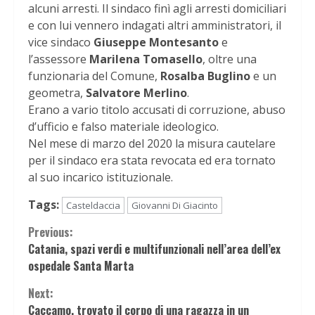
alcuni arresti. Il sindaco finì agli arresti domiciliari
e con lui vennero indagati altri amministratori, il
vice sindaco
Giuseppe Montesanto
e
l’assessore
Marilena Tomasello
, oltre una
funzionaria del Comune,
Rosalba Buglino
e un
geometra,
Salvatore Merlino
.
Erano a vario titolo accusati di corruzione, abuso
d’ufficio e falso materiale ideologico.
Nel mese di marzo del 2020 la misura cautelare
per il sindaco era stata revocata ed era tornato
al suo incarico istituzionale.
Tags:
Casteldaccia
Giovanni Di Giacinto
Continue
Previous:
Catania, spazi verdi e multifunzionali nell’area dell’ex
Reading
ospedale Santa Marta
Next:
Caccamo, trovato il corpo di una ragazza in un