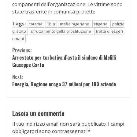
componenti dell’organizzazione. Le vittime sono
state trasferite in comunità protette
Tags:
catania
libia
mafia nigeriana
Nigeria
polizia
di stato
sfruttamento della prostituzione
tratta di esseri
umani
Continue
Previous:
Arrestato per turbativa d’asta il sindaco di Melilli
Reading
Giuseppe Carta
Next:
Energia, Regione eroga 37 milioni per 180 aziende
Lascia un commento
Il tuo indirizzo email non sarà pubblicato.
I campi
obbligatori sono contrassegnati
*