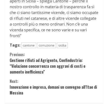
aperti in Sicilia – spiega Cantone – perché il
nostro controllo in materia di trasparenza fa sì
che ci siano tantissime vicende, ci siamo occupate
di rifiuti nel catanese, e di altre vicende collegate
a controlli più o meno ordinari. Non c’è una
vicenda specifica, ce ne sono varie e su vari
fronti”
Tags:
cantone
corruzione
sicilia
Continue
Previous:
Gestione rifiuti ad Agrigento, Confindustria:
Reading
“Violazione concorrenza con aggravi di costi e
aumento inefficienza”
Next:
Innovazione e impresa, domani un convegno all’Itae di
Messina