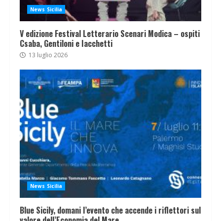
News Sicilia
V edizione Festival Letterario Scenari Modica – ospiti
Csaba, Gentiloni e Iacchetti
13 luglio 2026
News Sicilia
Blue Sicily, domani l’evento che accende i riflettori sul
valore dell’Economia del Mare