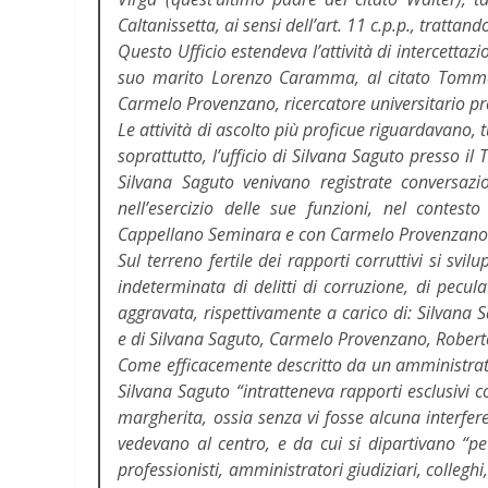
Caltanissetta, ai sensi dell’art. 11 c.p.p., trattand
Questo Ufficio estendeva l’attività di intercettazi
suo marito Lorenzo Caramma, al citato Tomma
Carmelo Provenzano, ricercatore universitario pre
Le attività di ascolto più proficue riguardavano, tu
soprattutto, l’ufficio di Silvana Saguto presso il T
Silvana Saguto venivano registrate conversazio
nell’esercizio delle sue funzioni, nel contest
Cappellano Seminara e con Carmelo Provenzano
Sul terreno fertile dei rapporti corruttivi si svi
indeterminata di delitti di corruzione, di pecula
aggravata, rispettivamente a carico di: Silva
e di Silvana Saguto, Carmelo Provenzano, Rober
Come efficacemente descritto da un amministrator
Silvana Saguto “intratteneva rapporti esclusivi
margherita, ossia senza vi fosse alcuna interfere
vedevano al centro, e da cui si dipartivano “pe
professionisti, amministratori giudiziari, colleghi, 