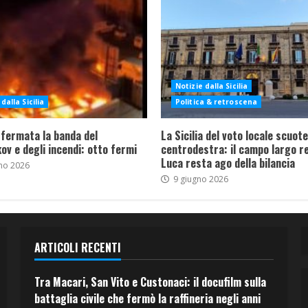
Notizie dalla Sicilia
dalla Sicilia
Politica & retroscena
 fermata la banda del
La Sicilia del voto locale scuote 
ov e degli incendi: otto fermi
centrodestra: il campo largo re
Luca resta ago della bilancia
no 2026
9 giugno 2026
ARTICOLI RECENTI
Tra Macari, San Vito e Custonaci: il docufilm sulla
battaglia civile che fermò la raffineria negli anni