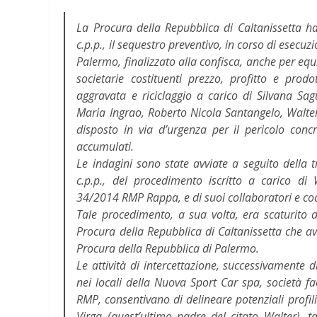
La Procura della Repubblica di Caltanissetta ha 
c.p.p., il sequestro preventivo, in corso di esecu
Palermo, finalizzato alla confisca, anche per eq
societarie costituenti prezzo, profitto e prodo
aggravata e riciclaggio a carico di Silvana S
Maria Ingrao, Roberto Nicola Santangelo, Walter 
disposto in via d’urgenza per il pericolo conc
accumulati.
Le indagini sono state avviate a seguito della t
c.p.p., del procedimento iscritto a carico di
34/2014 RMP Rappa, e di suoi collaboratori e coa
Tale procedimento, a sua volta, era scaturito da
Procura della Repubblica di Caltanissetta che ave
Procura della Repubblica di Palermo.
Le attività di intercettazione, successivamente 
nei locali della Nuova Sport Car spa, società 
RMP, consentivano di delineare potenziali profil
Virga (quest’ultimo padre del citato Walter), t