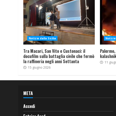
Notizie dalla Sicilia
Notizie 
Tra Macari, San Vito e Custonaci: il
Palermo,
docufilm sulla battaglia civile che fermò
kalashnik
la raffineria negli anni Settanta
11 giug
15 giugno 2026
META
Accedi