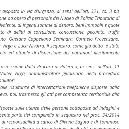
disposto in via d’urgenza, ai sensi dell’art. 321, co. 3 bis
zione ad opera di personale del Nucleo di Polizia Tributaria di
uivalente, di ingenti somme di denaro, beni immobili e quote
tto di delitti di corruzione, concussione, peculato, truffa
aguto, Gaetano Cappellano Seminara, Carmelo Provenzano,
Virga e Luca Nivarra. Il sequestro, come già detto, è stato
reto ed attuale di dispersione dei patrimoni illecitamente
rasmissione dalla Procura di Palermo, ai sensi dell’art. 11
 Walter Virga, amministratore giudiziario nella procedura
diutori.
lle risultanze di intercettazioni telefoniche disposte dalla
va, poi, trasmesso gli atti per competenza territoriale alla
disposte sulle utenze delle persone sottoposte ad indagini e
facente parte del compendio in sequestro nel proc. 34/2014
i di responsabilità a carico di Silvana Saguto e di Tommaso
ali da giustificare la trasmissione degli atti nuovamente a