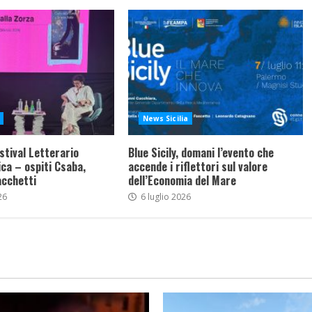
News Sicilia
stival Letterario
Blue Sicily, domani l’evento che
ca – ospiti Csaba,
accende i riflettori sul valore
acchetti
dell’Economia del Mare
26
6 luglio 2026