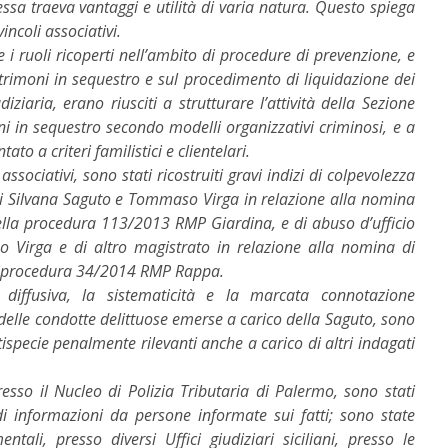
tessa traeva vantaggi e utilità di varia natura. Questo spiega
incoli associativi.
 e i ruoli ricoperti nell’ambito di procedure di prevenzione, e
trimoni in sequestro e sul procedimento di liquidazione dei
ziaria, erano riusciti a strutturare l’attività della Sezione
i in sequestro secondo modelli organizzativi criminosi, e a
to a criteri familistici e clientelari.
associativi, sono stati ricostruiti gravi indizi di colpevolezza
o di Silvana Saguto e Tommaso Virga in relazione alla nomina
ella procedura 113/2013 RMP Giardina, e di abuso d’ufficio
 Virga e di altro magistrato in relazione alla nomina di
la procedura 34/2014 RMP Rappa.
diffusiva, la sistematicità e la marcata connotazione
a delle condotte delittuose emerse a carico della Saguto, sono
attispecie penalmente rilevanti anche a carico di altri indagati
resso il Nucleo di Polizia Tributaria di Palermo, sono stati
 di informazioni da persone informate sui fatti; sono state
ali, presso diversi Uffici giudiziari siciliani, presso le