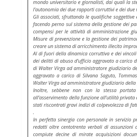
mondo universitario e giornalisti, dai quali la s
l’autonomia dei due rapporti corruttivi e dei due v
Gli associati, sfruttando le qualifiche soggettive
facendo perno sul sistema della gestione dei pa
compensi per le attività di amministrazione giudi
Misure di prevenzione e la gestione dei patrimon
creare un sistema di arricchimento illecito impronta
Al di fuori della dinamica corruttiva e dei vincoli 
dei delitti di abuso d’ufficio aggravato a caric
di Walter Virga ad amministratore giudiziario d
aggravato a carico di Silvana Saguto, Tommaso
Walter Virga ad amministratore giudiziario del
Inoltre, sebbene non con la stessa portata 
all’asservimento della funzione all’utilità privat
stati riscontrati gravi indizi di colpevolezza di f
.
In perfetta sinergia con personale in servizio p
redatti oltre centotrenta verbali di assunzioni
compiute decine di mirate acquisizioni document