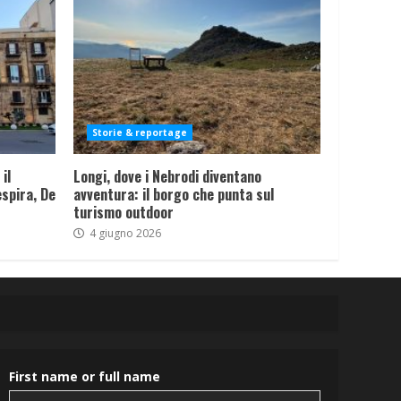
Storie & reportage
il
Longi, dove i Nebrodi diventano
spira, De
avventura: il borgo che punta sul
turismo outdoor
4 giugno 2026
First name or full name