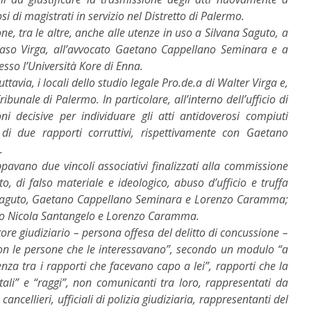
osi di magistrati in servizio nel Distretto di Palermo.
one, tra le altre, anche alle utenze in uso a Silvana Saguto, a
so Virga, all’avvocato Gaetano Cappellano Seminara e a
sso l’Università Kore di Enna.
ttavia, i locali dello studio legale Pro.de.a di Walter Virga e,
ribunale di Palermo. In particolare, all’interno dell’ufficio di
ni decisive per individuare gli atti antidoverosi compiuti
o di due rapporti corruttivi, rispettivamente con Gaetano
.
luppavano due vincoli associativi finalizzati alla commissione
to, di falso materiale e ideologico, abuso d’ufficio e truffa
na Saguto, Gaetano Cappellano Seminara e Lorenzo Caramma;
to Nicola Santangelo e Lorenzo Caramma.
e giudiziario – persona offesa del delitto di concussione –
 con le persone che le interessavano”, secondo un modulo “a
nza tra i rapporti che facevano capo a lei”, rapporti che la
tali” e “raggi”, non comunicanti tra loro, rappresentati da
cancellieri, ufficiali di polizia giudiziaria, rappresentanti del