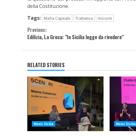
della Costituzione.
Tags:
Mafia Capitale
Trattativa
Visconti
Continue
Previous:
Edilizia, La Greca: "In Sicilia legge da rivedere"
Reading
RELATED STORIES
News Sicilia
News Sicilia