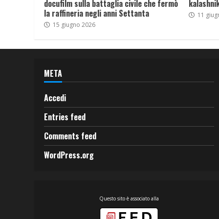
docufilm sulla battaglia civile che fermò
kalashnik
la raffineria negli anni Settanta
11 giug
15 giugno 2026
META
Accedi
Entries feed
Comments feed
WordPress.org
Questo sito è associato alla