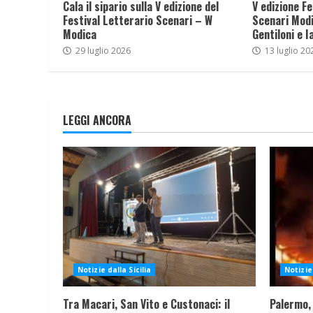
Cala il sipario sulla V edizione del
V edizione Fe
Festival Letterario Scenari – W
Scenari Modi
Modica
Gentiloni e I
29 luglio 2026
13 luglio 20
LEGGI ANCORA
Notizie dalla Sicilia
Notizie 
Tra Macari, San Vito e Custonaci: il
Palermo,