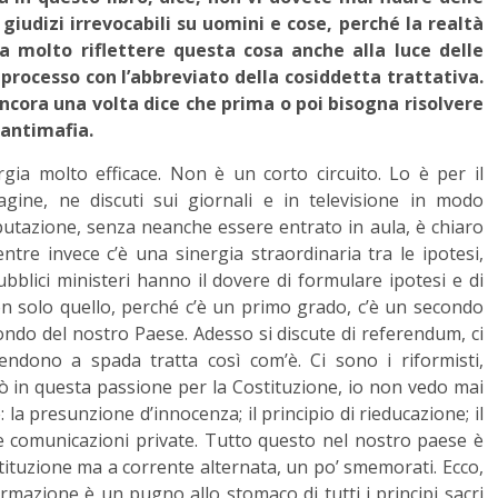
iudizi irrevocabili su uomini e cose, perché la realtà
a molto riflettere questa cosa anche alla luce delle
processo con l’abbreviato della cosiddetta trattativa.
ncora una volta dice che prima o poi bisogna risolvere
 antimafia.
ergia molto efficace. Non è un corto circuito. Lo è per il
agine, ne discuti sui giornali e in televisione in modo
utazione, senza neanche essere entrato in aula, è chiaro
ntre invece c’è una sinergia straordinaria tra le ipotesi,
lici ministeri hanno il dovere di formulare ipotesi e di
non solo quello, perché c’è un primo grado, c’è un secondo
ondo del nostro Paese. Adesso si discute di referendum, ci
endono a spada tratta così com’è. Ci sono i riformisti,
rò in questa passione per la Costituzione, io non vedo mai
: la presunzione d’innocenza; il principio di rieducazione; il
elle comunicazioni private. Tutto questo nel nostro paese è
tituzione ma a corrente alternata, un po’ smemorati. Ecco,
ormazione è un pugno allo stomaco di tutti i principi sacri