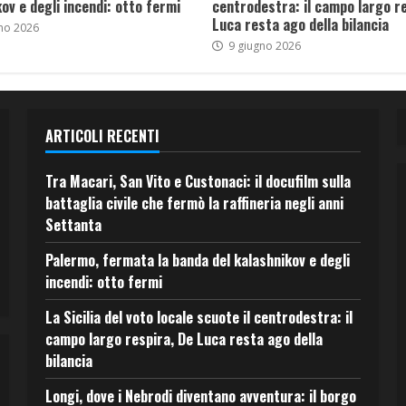
ov e degli incendi: otto fermi
centrodestra: il campo largo re
Luca resta ago della bilancia
no 2026
9 giugno 2026
ARTICOLI RECENTI
Tra Macari, San Vito e Custonaci: il docufilm sulla
battaglia civile che fermò la raffineria negli anni
Settanta
Palermo, fermata la banda del kalashnikov e degli
incendi: otto fermi
La Sicilia del voto locale scuote il centrodestra: il
campo largo respira, De Luca resta ago della
bilancia
Longi, dove i Nebrodi diventano avventura: il borgo