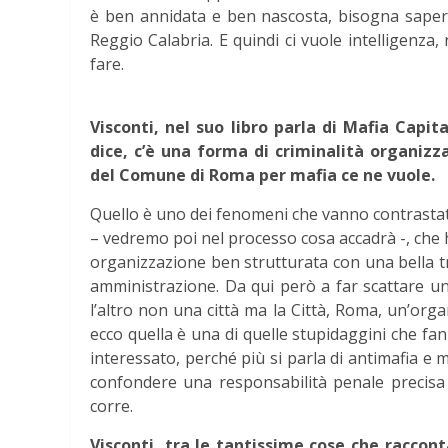
è ben annidata e ben nascosta, bisogna saperl
Reggio Calabria. E quindi ci vuole intelligenza
fare.
Visconti, nel suo libro parla di Mafia Capi
dice, c’è una forma di criminalità organiz
del Comune di Roma per mafia ce ne vuole.
Quello è uno dei fenomeni che vanno contrastati.
– vedremo poi nel processo cosa accadrà -, che 
organizzazione ben strutturata con una bella tr
amministrazione. Da qui però a far scattare una
l’altro non una città ma la Città, Roma, un’orga
ecco quella è una di quelle stupidaggini che fa
interessato, perché più si parla di antimafia e men
confondere una responsabilità penale precisa 
corre.
Visconti, tra le tantissime cose che raccont