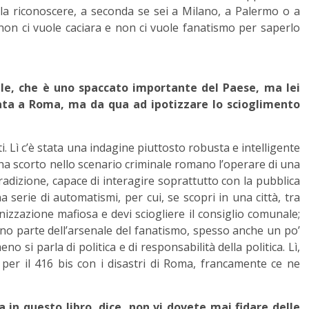
a riconoscere, a seconda se sei a Milano, a Palermo o a
, non ci vuole caciara e non ci vuole fanatismo per saperlo
tale, che è uno spaccato importante del Paese, ma lei
zata a Roma, ma da qua ad ipotizzare lo scioglimento
 Lì c’è stata una indagine piuttosto robusta e intelligente
ha scorto nello scenario criminale romano l’operare di una
adizione, capace di interagire soprattutto con la pubblica
 serie di automatismi, per cui, se scopri in una città, tra
nizzazione mafiosa e devi sciogliere il consiglio comunale;
nno parte dell’arsenale del fanatismo, spesso anche un po’
o si parla di politica e di responsabilità della politica. Lì,
per il 416 bis con i disastri di Roma, francamente ce ne
a in questo libro, dice, non vi dovete mai fidare delle