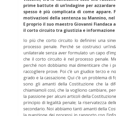
prime battute di un’indagine per azzardare g
spesso è più complicata di come appare. F
motivazioni della sentenza su Mannino, nel 
E proprio il suo maestro Giovanni Fiandaca a
il corto circuito tra giustizia e informazione
Io più che corto circuito lo definirei una sin
processo penale. Perché se costruisci un’ind
unilaterale senza aver formulato un capo d’imp
che il corto circuito è nel processo penale. Me
perché non dobbiamo mai dimenticare che i pubb
raccogliere prove. Poi c’è un giudice terzo e 
grado e la cassazione. Qui c’è un problema di f
sono gli amanti della Costituzione che la dif
chiamiamoli così, che la vogliono cambiare, pe
la passione per alcuni articoli della Costituzione
principio di legalità penale; la riservatezza d
secondario. Noi abbiamo tanti amanti della Cos
la questione dei processi in rapporto con l’inf