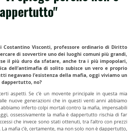
dappertutto"
di Costantino Visconti, professore ordinario di Diritto
cercare di sovvertire uno dei luoghi comuni più grandi,
se il più duro da sfatare, anche tra i più impopolari,
ca dell’antimafia di solito subisce un vero e proprio
tutti negavano l’esistenza della mafia, oggi viviamo un
a dappertutto, no?
erti aspetti. Se c’è un movente principale in questa mia
 e alle nuove generazioni che in questi venti anni abbiamo
abbiamo inferto colpi mortali contro la mafia, impensabili
oggi, ossessivamente la mafia è dappertutto rischia di far
cessi che invece sono stati ottenuti, tra l’altro con prezzi
ri. La mafia c’è, certamente, ma non solo non è dappertutto,