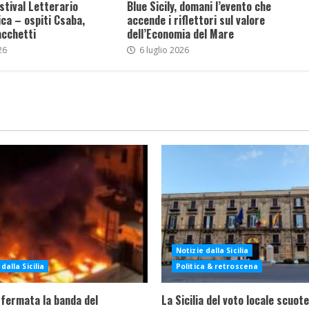
stival Letterario
Blue Sicily, domani l’evento che
ca – ospiti Csaba,
accende i riflettori sul valore
acchetti
dell’Economia del Mare
26
6 luglio 2026
Notizie dalla Sicilia
dalla Sicilia
Politica & retroscena
 fermata la banda del
La Sicilia del voto locale scuote 