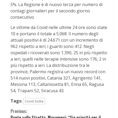
5%. La Regione è di nuovo terza per numero di
contagi giornalieri per il secondo giorno
consecutivo.
Le vittime da Covid nelle ultime 24 ore sono state
10 e portano il totale a 5.068. Il numero degli
attuali positivi è di 24.671 con un incremento di
962 rispetto a ieri; i guariti sono 412. Negli
ospedali i ricoverati sono 1.390, 25 in più rispetto
a ieri, quelli nelle terapie intensive sono 176, 2 in
più rispetto a ieri. La distribuzione tra le
province, Palermo registra un nuovo record con
514 nuovi positivi, Catania 321, Agrigento 141,
Messina 113, Caltanissetta 81, Enna 65, Ragusa
54, Trapani 52, Siracusa 43.
Tags:
Covid Sicilia
Continue
Previous:
Ponte sullo Stretto, Musumeci: “Sia priorità per il