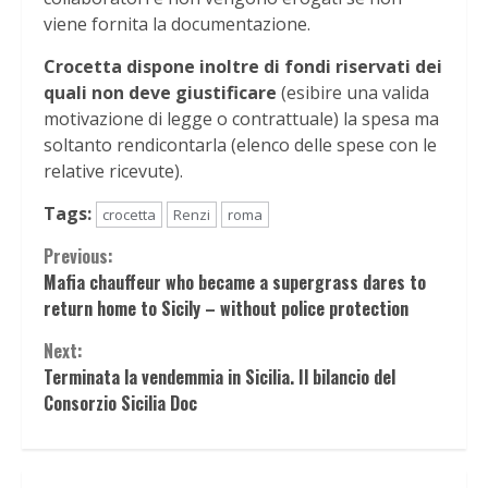
viene fornita la documentazione.
Crocetta dispone inoltre di fondi riservati dei
quali non deve giustificare
(esibire una valida
motivazione di legge o contrattuale) la spesa ma
soltanto rendicontarla (elenco delle spese con le
relative ricevute).
Tags:
crocetta
Renzi
roma
Continue
Previous:
Mafia chauffeur who became a supergrass dares to
Reading
return home to Sicily – without police protection
Next:
Terminata la vendemmia in Sicilia. Il bilancio del
Consorzio Sicilia Doc