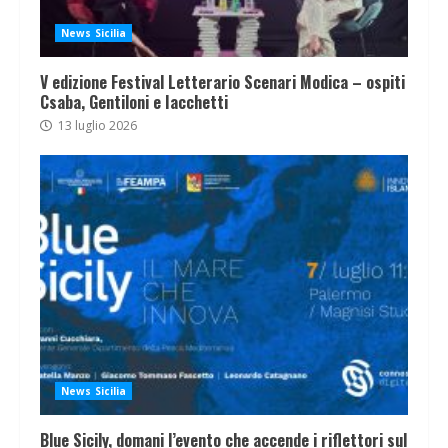
News Sicilia
V edizione Festival Letterario Scenari Modica – ospiti
Csaba, Gentiloni e Iacchetti
13 luglio 2026
News Sicilia
Blue Sicily, domani l’evento che accende i riflettori sul