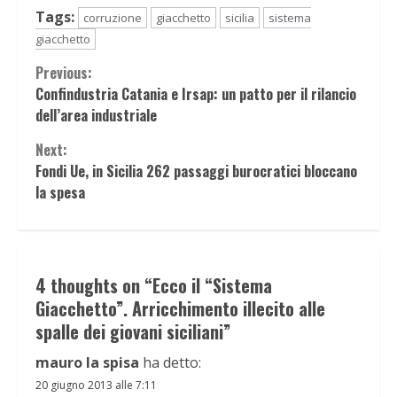
Tags:
corruzione
giacchetto
sicilia
sistema
giacchetto
Continue
Previous:
Confindustria Catania e Irsap: un patto per il rilancio
Reading
dell’area industriale
Next:
Fondi Ue, in Sicilia 262 passaggi burocratici bloccano
la spesa
4 thoughts on “
Ecco il “Sistema
Giacchetto”. Arricchimento illecito alle
spalle dei giovani siciliani
”
mauro la spisa
ha detto:
20 giugno 2013 alle 7:11