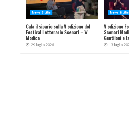
News Sicilia
News Sicilia
Cala il sipario sulla V edizione del
V edizione Fe
Festival Letterario Scenari – W
Scenari Modi
Modica
Gentiloni e I
29 luglio 2026
13 luglio 20