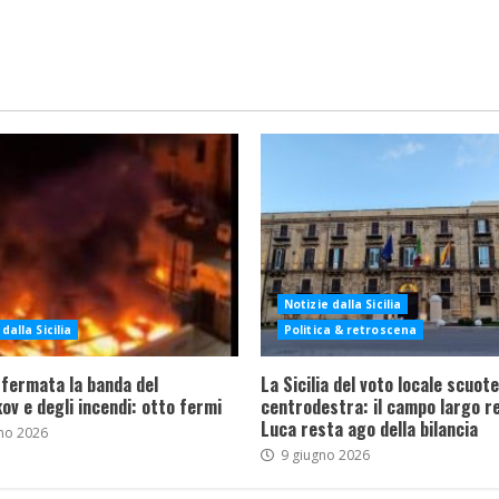
Notizie dalla Sicilia
dalla Sicilia
Politica & retroscena
 fermata la banda del
La Sicilia del voto locale scuote 
ov e degli incendi: otto fermi
centrodestra: il campo largo re
Luca resta ago della bilancia
no 2026
9 giugno 2026