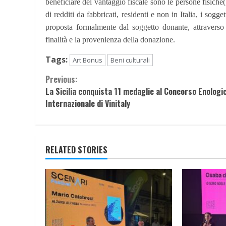
beneficiare del vantaggio fiscale sono le persone fisiche( 
di redditi da fabbricati, residenti e non in Italia, i sogge
proposta formalmente dal soggetto donante, attraverso 
finalità e la provenienza della donazione.
Tags:
Art Bonus
Beni culturali
Continue
Previous:
La Sicilia conquista 11 medaglie al Concorso Enologi
Reading
Internazionale di Vinitaly
RELATED STORIES