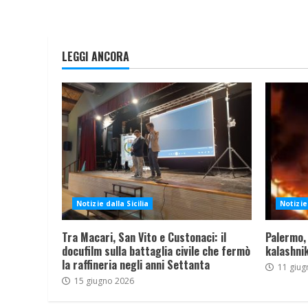
LEGGI ANCORA
Notizie dalla Sicilia
Notizie 
Tra Macari, San Vito e Custonaci: il
Palermo,
docufilm sulla battaglia civile che fermò
kalashnik
la raffineria negli anni Settanta
11 giug
15 giugno 2026