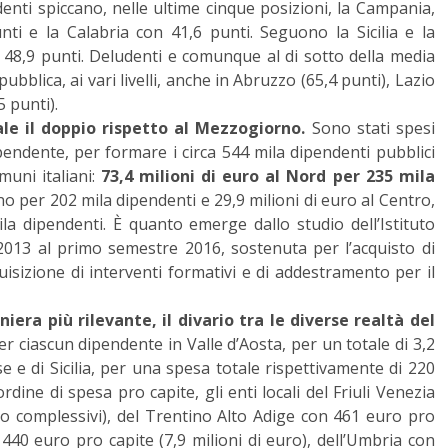
enti spiccano, nelle ultime cinque posizioni, la Campania,
nti e la Calabria con 41,6 punti. Seguono la Sicilia e la
n 48,9 punti. Deludenti e comunque al di sotto della media
 pubblica, ai vari livelli, anche in Abruzzo (65,4 punti), Lazio
5 punti).
ale il doppio rispetto al Mezzogiorno.
Sono stati spesi
ipendente, per formare i circa 544 mila dipendenti pubblici
uni italiani:
73,4 milioni di euro al Nord per 235 mila
o per 202 mila dipendenti e 29,9 milioni di euro al Centro,
la dipendenti. È quanto emerge dallo studio dell’Istituto
013 al primo semestre 2016, sostenuta per l’acquisto di
cquisizione di interventi formativi e di addestramento per il
niera più rilevante, il divario tra le diverse realtà del
er ciascun dipendente in Valle d’Aosta, per un totale di 3,2
se e di Sicilia, per una spesa totale rispettivamente di 220
rdine di spesa pro capite, gli enti locali del Friuli Venezia
uro complessivi), del Trentino Alto Adige con 461 euro pro
 440 euro pro capite (7,9 milioni di euro), dell’Umbria con