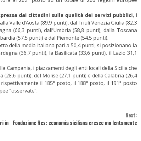
ttura al 202° posto su un totale di 206 regioni europee
pressa dai cittadini sulla qualità dei servizi pubblici
, i
lla Valle d’Aosta (89,9 punti), dal Friuli Venezia Giulia (82,3
magna (66,3 punti), dall’Umbria (58,8 punti), dalla Toscana
mbardia (57,5 punti) e dal Piemonte (54,5 punti).
otto della media italiana pari a 50,4 punti, si posizionano la
rdegna (36,7 punti), la Basilicata (33,6 punti), il Lazio 31,1
a Campania, i piazzamenti degli enti locali della Sicilia che
(28,6 punti), del Molise (27,1 punti) e della Calabria (26,4
o rispettivamente il 185° posto, il 188° posto, il 191° posto
opee “osservate”.
Next:
ri in
Fondazione Res: economia siciliana cresce ma lentamente