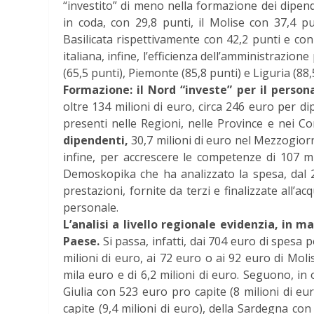
“investito” di meno nella formazione dei dipend
in coda, con 29,8 punti, il Molise con 37,4 pu
Basilicata rispettivamente con 42,2 punti e co
italiana, infine, l’efficienza dell’amministrazione
(65,5 punti), Piemonte (85,8 punti) e Liguria (88,
Formazione: il Nord “investe” per il person
oltre 134 milioni di euro, circa 246 euro per d
presenti nelle Regioni, nelle Province e nei Com
dipendenti,
30,7 milioni di euro nel Mezzogiorn
infine, per accrescere le competenze di 107 mi
Demoskopika che ha analizzato la spesa, dal 2
prestazioni, fornite da terzi e finalizzate all’a
personale.
L’analisi a livello regionale evidenzia, in ma
Paese.
Si passa, infatti, dai 704 euro di spesa p
milioni di euro, ai 72 euro o ai 92 euro di Moli
mila euro e di 6,2 milioni di euro. Seguono, in o
Giulia con 523 euro pro capite (8 milioni di e
capite (9,4 milioni di euro), della Sardegna con