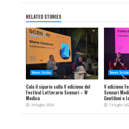
RELATED STORIES
News Sicilia
News Sicilia
Cala il sipario sulla V edizione del
V edizione Fe
Festival Letterario Scenari – W
Scenari Modi
Modica
Gentiloni e I
29 luglio 2026
13 luglio 20