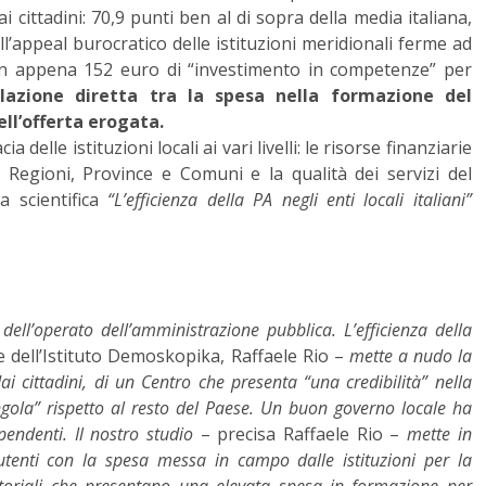
 cittadini: 70,9 punti ben al di sopra della media italiana,
all’appeal burocratico delle istituzioni meridionali ferme ad
con appena 152 euro di “investimento in competenze” per
elazione diretta tra la spesa nella formazione del
ell’offerta erogata.
 delle istituzioni locali ai vari livelli: le risorse finanziarie
Regioni, Province e Comuni e la qualità dei servizi del
a scientifica
“L’efficienza della PA negli enti locali italiani”
a dell’operato dell’amministrazione pubblica. L’efficienza della
te dell’Istituto Demoskopika, Raffaele Rio –
mette a nudo la
i cittadini, di un Centro che presenta “una credibilità” nella
gola” rispetto al resto del Paese. Un buon governo locale ha
endenti. Il nostro studio
– precisa Raffaele Rio –
mette in
i utenti con la spesa messa in campo dalle istituzioni per la