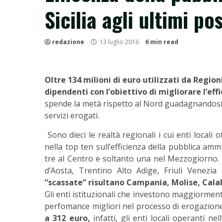
Sicilia agli ultimi pos
redazione
13 luglio 2016
6 min read
Oltre 134 milioni di euro utilizzati da Regi
dipendenti con l’obiettivo di migliorare l’ef
spende la metà rispetto al Nord guadagnandosi il
servizi erogati.
Sono dieci le realtà regionali i cui enti local
nella top ten sull’efficienza della pubblica amm
tre al Centro e soltanto una nel Mezzogiorno. Tr
d’Aosta, Trentino Alto Adige, Friuli Venezi
“scassate” risultano Campania, Molise, Calabri
Gli enti istituzionali che investono maggiormen
perfomance migliori nel processo di erogazione 
a 312 euro,
infatti, gli enti locali operanti ne