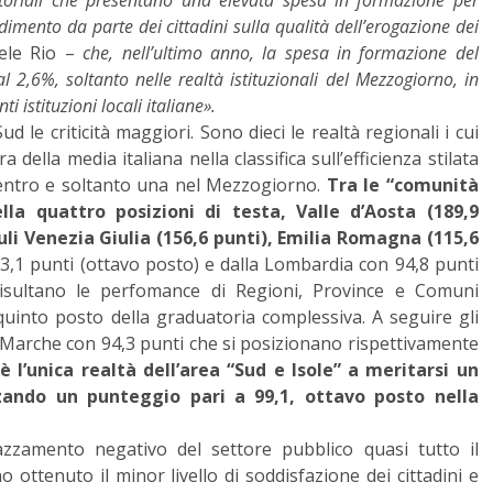
itoriali che presentano una elevata spesa in formazione per
dimento da parte dei cittadini sulla qualità dell’erogazione dei
ele Rio –
che, nell’ultimo anno, la spesa in formazione del
 2,6%, soltanto nelle realtà istituzionali del Mezzogiorno, in
 istituzioni locali italiane».
ud le criticità maggiori. Sono dieci le realtà regionali i cui
della media italiana nella classifica sull’efficienza stilata
 Centro e soltanto una nel Mezzogiorno.
Tra le “comunità
ella quattro posizioni di testa, Valle d’Aosta (189,9
iuli Venezia Giulia (156,6 punti), Emilia Romagna (115,6
3,1 punti (ottavo posto) e dalla Lombardia con 94,8 punti
risultano le perfomance di Regioni, Province e Comuni
 quinto posto della graduatoria complessiva. A seguire gli
le Marche con 94,3 punti che si posizionano rispettivamente
 l’unica realtà dell’area “Sud e Isole” a meritarsi un
izzando un punteggio pari a 99,1, ottavo posto nella
azzamento negativo del settore pubblico quasi tutto il
 ottenuto il minor livello di soddisfazione dei cittadini e