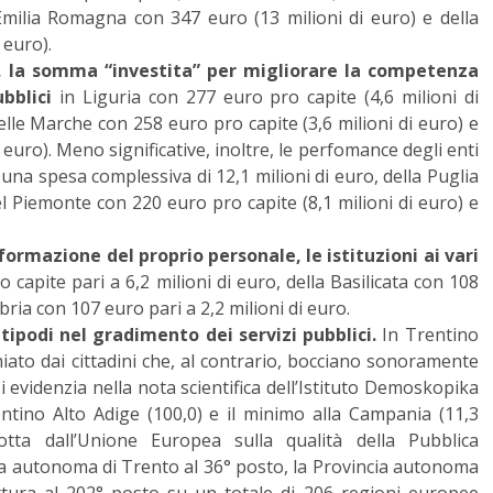
l’Emilia Romagna con 347 euro (13 milioni di euro) e della
 euro).
re, la somma “investita” per migliorare la competenza
bblici
in Liguria con 277 euro pro capite (4,6 milioni di
lle Marche con 258 euro pro capite (3,6 milioni di euro) e
 euro). Meno significative, inoltre, le perfomance degli enti
 una spesa complessiva di 12,1 milioni di euro, della Puglia
el Piemonte con 220 euro pro capite (8,1 milioni di euro) e
formazione del proprio personale, le istituzioni ai vari
apite pari a 6,2 milioni di euro, della Basilicata con 108
bria con 107 euro pari a 2,2 milioni di euro.
ipodi nel gradimento dei servizi pubblici.
In Trentino
miato dai cittadini che, al contrario, bocciano sonoramente
i evidenzia nella nota scientifica dell’Istituto Demoskopika
ntino Alto Adige (100,0) e il minimo alla Campania (11,3
otta dall’Unione Europea sulla qualità della Pubblica
a autonoma di Trento al 36° posto, la Provincia autonoma