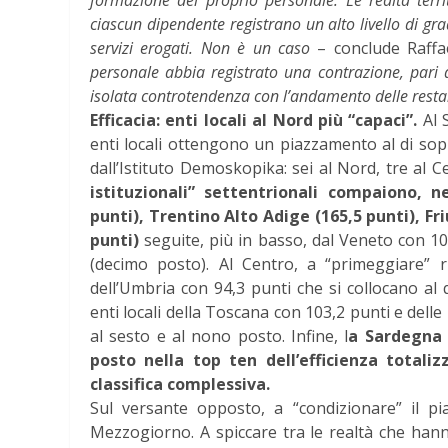
formazione del proprio personale. Le realtà terr
ciascun dipendente registrano un alto livello di gra
servizi erogati. Non è un caso
– conclude Raffa
personale abbia registrato una contrazione, pari al
isolata controtendenza con l’andamento delle restanti
Efficacia: enti locali al Nord più “capaci”.
Al S
enti locali ottengono un piazzamento al di sopra 
dall’Istituto Demoskopika: sei al Nord, tre al
istituzionali” settentrionali compaiono, n
punti), Trentino Alto Adige (165,5 punti), Fr
punti)
seguite, più in basso, dal Veneto con 10
(decimo posto). Al Centro, a “primeggiare” 
dell’Umbria con 94,3 punti che si collocano al
enti locali della Toscana con 103,2 punti e del
al sesto e al nono posto. Infine, l
a Sardegna è
posto nella top ten dell’efficienza total
classifica complessiva.
Sul versante opposto, a “condizionare” il pi
Mezzogiorno. A spiccare tra le realtà che hanno