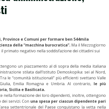
ti
oni, Province e Comuni per formare ben 544mila
ficienza della “macchina burocratica”.
Ma il Mezzogiorno
 primato negativo nella soddisfazione dei cittadini sui
i ottengono un piazzamento al di sopra della media italiana
inistrazione stilata dall’Istituto Demoskopika: sei al Nord,
a le “comunità istituzionali” più efficienti svettano Valle
a Giulia, Emilia Romagna e Umbria. Al contrario,
le più
a, Sicilia e Basilicata.
te nella formazione dei loro dipendenti, inoltre, ottengono
dei servizi. Con
una spesa per ciascun dipendente pari
ll’area settentrionale del Paese conquistano la vetta nella