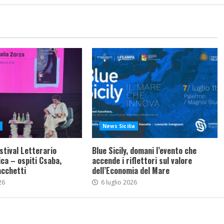
News Sicilia
stival Letterario
Blue Sicily, domani l’evento che
ca – ospiti Csaba,
accende i riflettori sul valore
acchetti
dell’Economia del Mare
26
6 luglio 2026