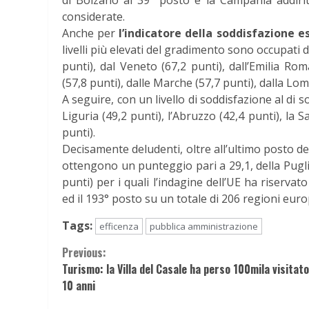
di Bolzano al 39° posto e la Campania addiri
considerate.
Anche per
l’indicatore della soddisfazione es
livelli più elevati del gradimento sono occupati da
punti), dal Veneto (67,2 punti), dall’Emilia Ro
(57,8 punti), dalle Marche (57,7 punti), dalla Lo
A seguire, con un livello di soddisfazione al di s
Liguria (49,2 punti), l’Abruzzo (42,4 punti), la Sa
punti).
Decisamente deludenti, oltre all’ultimo posto dell
ottengono un punteggio pari a 29,1, della Puglia 
punti) per i quali l’indagine dell’UE ha riservat
ed il 193° posto su un totale di 206 regioni eur
Tags:
efficenza
pubblica amministrazione
Continue
Previous:
Turismo: la Villa del Casale ha perso 100mila visitato
Reading
10 anni