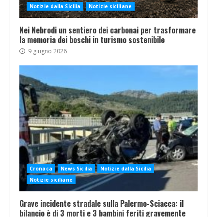
Notizie dalla Sicilia
Notizie siciliane
Nei Nebrodi un sentiero dei carbonai per trasformare
la memoria dei boschi in turismo sostenibile
9 giugno 2026
Cronaca
News Sicilia
Notizie dalla Sicilia
Notizie siciliane
Grave incidente stradale sulla Palermo-Sciacca: il
bilancio è di 3 morti e 3 bambini feriti gravemente