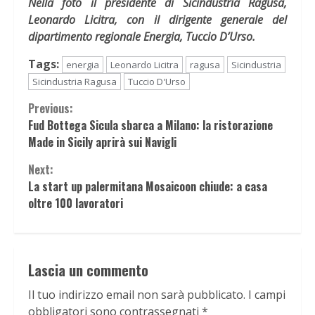
Nella foto il presidente di Sicindustria Ragusa,
Leonardo Licitra, con il dirigente generale del
dipartimento regionale Energia, Tuccio D’Urso.
Tags:
energia
Leonardo Licitra
ragusa
Sicindustria
Sicindustria Ragusa
Tuccio D'Urso
Continue
Previous:
Fud Bottega Sicula sbarca a Milano: la ristorazione
Reading
Made in Sicily aprirà sui Navigli
Next:
La start up palermitana Mosaicoon chiude: a casa
oltre 100 lavoratori
Lascia un commento
Il tuo indirizzo email non sarà pubblicato.
I campi
obbligatori sono contrassegnati
*