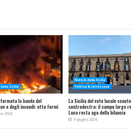
Notizie dalla Sicilia
dalla Sicilia
Politica & retroscena
 fermata la banda del
La Sicilia del voto locale scuote 
ov e degli incendi: otto fermi
centrodestra: il campo largo re
Luca resta ago della bilancia
no 2026
9 giugno 2026