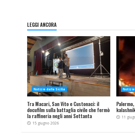
LEGGI ANCORA
Notizie dalla Sicilia
Notizie 
Tra Macari, San Vito e Custonaci: il
Palermo,
docufilm sulla battaglia civile che fermò
kalashnik
la raffineria negli anni Settanta
11 giug
15 giugno 2026