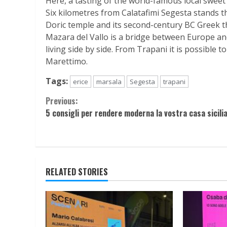
Here, a tasting of the world-famous local sweet
Six kilometres from Calatafimi Segesta stands th
Doric temple and its second-century BC Greek 
Mazara del Vallo is a bridge between Europe and
living side by side. From Trapani it is possible
Marettimo.
Tags:
erice
marsala
Segesta
trapani
Continue
Previous:
5 consigli per rendere moderna la vostra casa sicili
Reading
RELATED STORIES