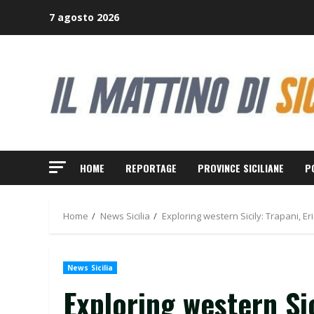
Skip
7 agosto 2026
to
content
HOME
REPORTAGE
PROVINCE SICILIANE
P
Home
News Sicilia
Exploring western Sicily: Trapani, E
News Sicilia
Exploring western Sic