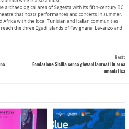
 Marsala wine is also a must.
e archaeological area of Segesta with its fifth-century BC
theatre that hosts performances and concerts in summer.
 Africa with the local Tunisian and Italian communities
 to reach the three Egadi islands of Favignana, Levanzo and
Next:
ana
Fondazione Sicilia cerca giovani laureati in area
umanistica