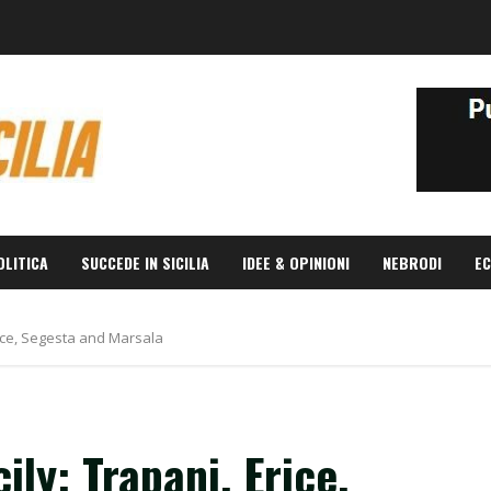
OLITICA
SUCCEDE IN SICILIA
IDEE & OPINIONI
NEBRODI
EC
rice, Segesta and Marsala
ily: Trapani, Erice,