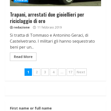
Cronaca
Trapani, arrestati due gioiellieri per
riciclaggio di oro
redazione
11 febbraio 2019
Si tratta di Tommaso e Antonino Geraci, di
Castelvetrano. I militari gli hanno sequestrato
beni per un...
Read More
Navigazione
1
2
3
4
…
17
Next
articoli
First name or full name