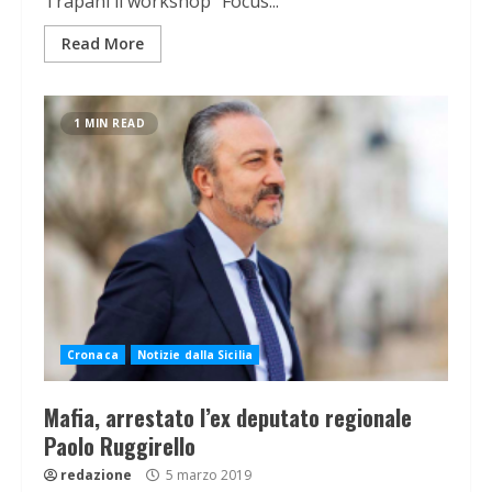
Trapani il workshop “Focus...
Read More
1 MIN READ
Cronaca
Notizie dalla Sicilia
Mafia, arrestato l’ex deputato regionale
Paolo Ruggirello
redazione
5 marzo 2019