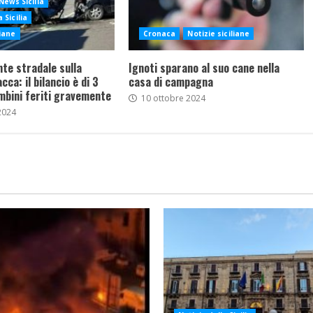
News Sicilia
 Sicilia
liane
Cronaca
Notizie siciliane
nte stradale sulla
Ignoti sparano al suo cane nella
ca: il bilancio è di 3
casa di campagna
mbini feriti gravemente
10 ottobre 2024
2024