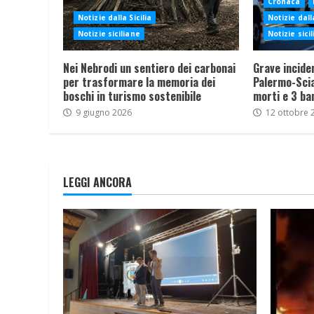
Cronaca
Notizie dalla Sicilia
Notizie dalla
Notizie siciliane
Notizie sici
Nei Nebrodi un sentiero dei carbonai
Grave incide
per trasformare la memoria dei
Palermo-Sciac
boschi in turismo sostenibile
morti e 3 ba
9 giugno 2026
12 ottobre 
LEGGI ANCORA