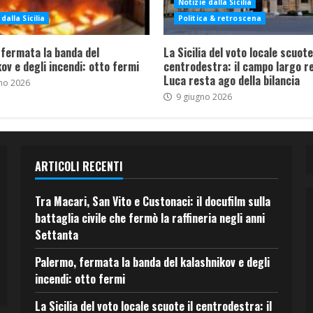
Notizie dalla Sicilia
dalla Sicilia
Politica & retroscena
 fermata la banda del
La Sicilia del voto locale scuote 
ov e degli incendi: otto fermi
centrodestra: il campo largo re
Luca resta ago della bilancia
no 2026
9 giugno 2026
ARTICOLI RECENTI
Tra Macari, San Vito e Custonaci: il docufilm sulla
battaglia civile che fermò la raffineria negli anni
Settanta
Palermo, fermata la banda del kalashnikov e degli
incendi: otto fermi
La Sicilia del voto locale scuote il centrodestra: il