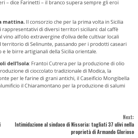
ri – dice Farinetti – il branco supera sempre gli eroi
a mattina.
Il consorzio che per la prima volta in Sicilia
ppresentativi di diversi territori siciliani: dal caffè
 vino all’olio extravergine d’oliva delle cultivar locali
l territorio di Selinunte, passando per i prodotti caseari
 le birre artigianali della Sicilia orientale.
li dell’Isola
: Frantoi Cutrera per la produzione di olio
produzione di cioccolato tradizionale di Modica, la
nte per le farine di grani antichi, il Caseificio Mongibella
 salumificio il Chiaramontano per la produzione di salumi
Next:
i
Intimidazione al sindaco di Nissoria: tagliati 37 ulivi nella
proprietà di Armando Glorioso