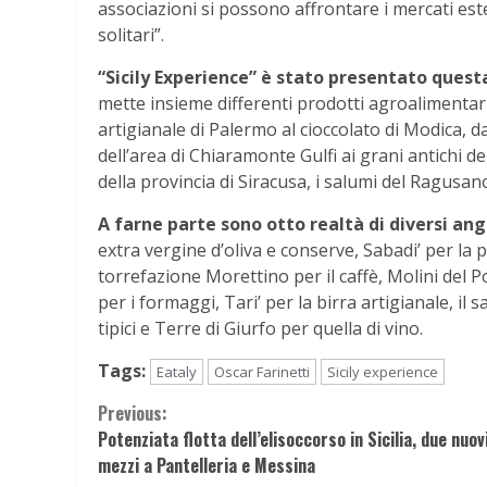
associazioni si possono affrontare i mercati este
solitari”.
“Sicily Experience” è stato presentato quest
mette insieme differenti prodotti agroalimentari ra
artigianale di Palermo al cioccolato di Modica, dal
dell’area di Chiaramonte Gulfi ai grani antichi de
della provincia di Siracusa, i salumi del Ragusano e
A farne parte sono otto realtà di diversi ango
extra vergine d’oliva e conserve, Sabadi’ per la 
torrefazione Morettino per il caffè, Molini del Po
per i formaggi, Tari’ per la birra artigianale, il
tipici e Terre di Giurfo per quella di vino.
Tags:
Eataly
Oscar Farinetti
Sicily experience
Continue
Previous:
Potenziata flotta dell’elisoccorso in Sicilia, due nuov
Reading
mezzi a Pantelleria e Messina