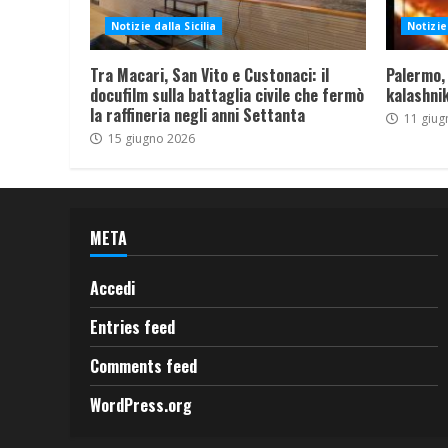
Notizie dalla Sicilia
Notizie 
Tra Macari, San Vito e Custonaci: il
Palermo,
docufilm sulla battaglia civile che fermò
kalashnik
la raffineria negli anni Settanta
11 giug
15 giugno 2026
META
Accedi
Entries feed
Comments feed
WordPress.org