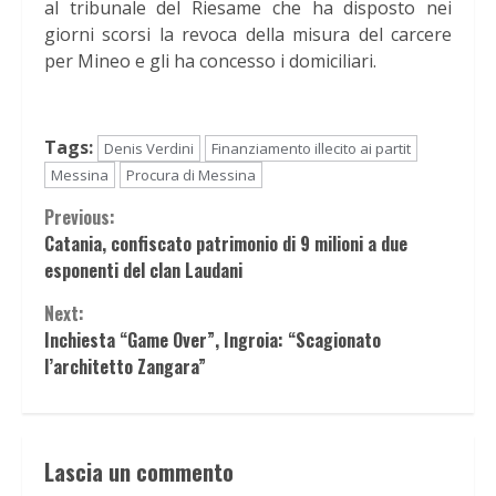
al tribunale del Riesame che ha disposto nei
giorni scorsi la revoca della misura del carcere
per Mineo e gli ha concesso i domiciliari.
Tags:
Denis Verdini
Finanziamento illecito ai partit
Messina
Procura di Messina
Continue
Previous:
Catania, confiscato patrimonio di 9 milioni a due
Reading
esponenti del clan Laudani
Next:
Inchiesta “Game Over”, Ingroia: “Scagionato
l’architetto Zangara”
Lascia un commento