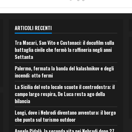
ARTICOLI RECENTI
Tra Macari, San Vito e Custonaci: il docufilm sulla
battaglia civile che fermò la raffineria negli anni
Settanta
Palermo, fermata la banda del kalashnikov e degli
incendi: otto fermi
La Sicilia del voto locale scuote il centrodestra: il
campo largo respira, De Luca resta ago della
bilancia
Longi, dove i Nebrodi diventano avventura: il borgo
che punta sul turismo outdoor
Angelo Pidalà, la seconda vita nei Nebrodi dopo 27