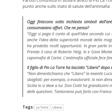
Partito Comunista in Sicilia e amico di Pio La Torr
punto anche sullo stato di salute dell’antimafia:
Oggi finiscono sotto inchiesta simboli dell’a
consumavano affari. Che ne pensa?
“Oggi si paga il conto di quell’idea secondo cui 
anche l’idea della superiorità morale della magis
ha prodotto molti opportunisti. In gran parte tra
Prenda il caso di Roberto Helg. Io e Giovì Mo
capomafia di Carini. L’antimafia ufficiale fece fin
Il figlio di Pio La Torre ha lasciato “Libera” dopo
“Non dimentichiamo che “Libera” la inventò Lucia
sbagliati: per esempio, a esautorarti. Io non dimen
Sicilia lo si deve a lui. Don Ciotti ha grandissim
delle questioni. Tantomeno può farlo con Franco 
Tags:
La Torre
Libera