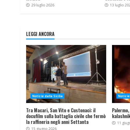
29 luglio 2026
13 luglio 20
LEGGI ANCORA
Notizie dalla Sicilia
Notizie 
Tra Macari, San Vito e Custonaci: il
Palermo,
docufilm sulla battaglia civile che fermò
kalashnik
la raffineria negli anni Settanta
11 giug
15 giugno 2026