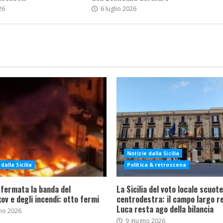
26
6 luglio 2026
Notizie dalla Sicilia
dalla Sicilia
Politica & retroscena
 fermata la banda del
La Sicilia del voto locale scuote 
ov e degli incendi: otto fermi
centrodestra: il campo largo re
Luca resta ago della bilancia
no 2026
9 giugno 2026