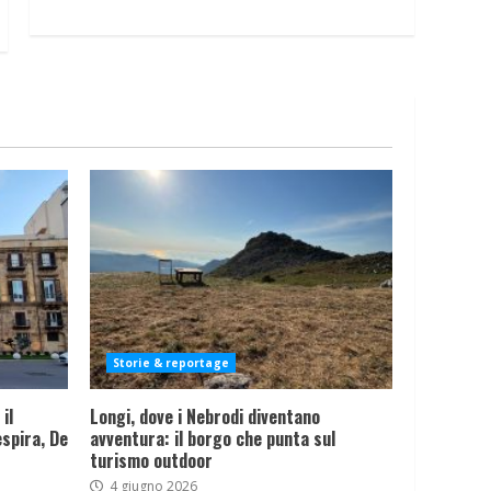
Storie & reportage
il
Longi, dove i Nebrodi diventano
spira, De
avventura: il borgo che punta sul
turismo outdoor
4 giugno 2026