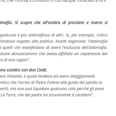
e, che ricorda il contesto in cui nacque l’omicidio e fa il
ntimafia. Si scopre che all’ombra di proclami e marce si
qualcuno è più antimafioso di altri. Io, per esempio, critico
tratura rispetto alla politica. Inutile negarselo: l’antimafia
 quelli che manifestano di avere l’esclusiva dell’antimafia.
nteleone denunciammo che aveva affittato un capannone dal
ta di non capire”.
 uno scontro con don Ciotti.
no Violante, il quale tendeva ad avere atteggiamenti
tico che l’arrivo di Pietro Folena alla guida del partito in
i meriti, ma non può liquidare qualcuno solo perché gli pone
La Torre, che del padre ha sicuramente il carattere”.