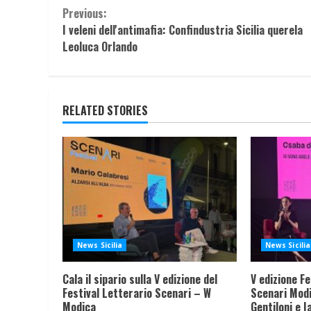
Continue
Previous:
I veleni dell'antimafia: Confindustria Sicilia querela
Reading
Leoluca Orlando
RELATED STORIES
News Sicilia
News Sicilia
Cala il sipario sulla V edizione del
V edizione Fe
Festival Letterario Scenari – W
Scenari Modi
Modica
Gentiloni e I