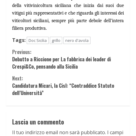
della vitivinicoltura siciliana che inizia dai suoi due
vitigni più rappresentativi e che riguarda gli interessi dei
viticoltori siciliani, sempre più parte debole dell’intera
filiera produttiva.
Tags:
Doc Sicilia
grillo
nero d'avola
Continue
Previous:
Debutto a Riccione per La fabbrica dei leader di
Reading
Crespi&Co, pensando alla Sicilia
Next:
Candidatura Micari, la Cisl: “Contraddice Statuto
dell’Università”
Lascia un commento
Il tuo indirizzo email non sarà pubblicato.
I campi