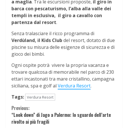
a maglia
. Tra le escursioni proposte,
il giro in
barca con pescaturismo, l’alba alla valle dei
templi in esclusiva, il giro a cavallo con
partenza dal resort
.
Senza tralasciare il ricco programma di
Verdùland, il Kids Club
del resort, dotato di due
piscine su misura delle esigenze di sicurezza e di
gioco dei bimbi.
Ogni ospite potrà vivere la propria vacanza e
trovare qualcosa di memorabile nel parco di 230
ettari incastonati tra mare cristallino, campagna
siciliana, spa e golf al
Verdura Resort
.
Tags:
Verdura Resort
Continue
Previous:
“Look down” di Jago a Palermo: lo sguardo dell’arte
Reading
rivolto ai più fragili