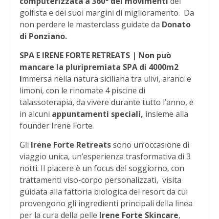
computerizzata a 360° dei movimenti
del
golfista e dei suoi margini di miglioramento. Da
non perdere le masterclass guidate da
Donato
di Ponziano.
SPA E IRENE FORTE RETREATS | Non può
mancare la pluripremiata SPA di 4000m2
i
mmersa nella natura siciliana tra ulivi, aranci e
limoni, con le rinomate 4 piscine di
talassoterapia, da vivere durante tutto l’anno, e
in alcuni
appuntamenti speciali,
insieme alla
founder Irene Forte.
Gli
Irene Forte Retreats
sono un’occasione di
viaggio unica, un’esperienza trasformativa di 3
notti. Il piacere è un focus del soggiorno, con
trattamenti viso-corpo personalizzati, visita
guidata alla fattoria biologica del resort da cui
provengono gli ingredienti principali della linea
per la cura della pelle
Irene Forte Skincare
,