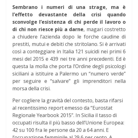
Sembrano i numeri di una strage, ma è
l’effetto devastante della crisi quando
sconvolge l’esistenza di chi perde il lavoro o
di chi non riesce più a darne
, magari costretto
a chiudere l’azienda dopo le forche caudine di
prestiti, mutui e debiti che stritolano. Si è arrivati
così a conteggiare in Italia 121 suicidi nei primi 6
mesi del 2015 e 439 nei tre anni precedenti. Ed è
questa la molla che porta l’Ordine degli psicologi
siciliani a istituire a Palermo un “numero verde”
per seguire e “salvare” gli imprenditori nella
morsa della crisi.
Per cogliere la gravità del contesto, basta rifarsi
al recentissimo report emesso da “Eurostat
Regionale Yearbook 2015”. In Sicilia il tasso di
occupati risulta il più basso dell’Unione Europea:
42 su 100 fra le persone da 20 a 64 anni. E
l’occupazione femminile al 29,6 per cento. A