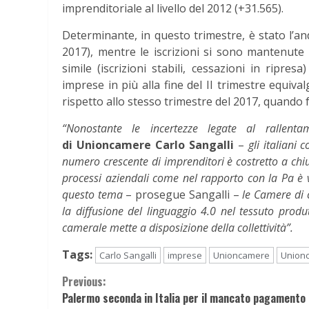
imprenditoriale al livello del 2012 (+31.565).
Determinante, in questo trimestre, è stato l’a
2017), mentre le iscrizioni si sono mantenute 
simile (iscrizioni stabili, cessazioni in ripre
imprese in più alla fine del II trimestre equiv
rispetto allo stesso trimestre del 2017, quando f
“Nonostante le incertezze legate al rallenta
di Unioncamere Carlo Sangalli
–
gli italiani
numero crescente di imprenditori è costretto a chiud
processi aziendali come nel rapporto con la Pa è v
questo tema
– prosegue Sangalli –
le Camere di
la diffusione del linguaggio 4.0 nel tessuto produt
camerale mette a disposizione della collettività”.
Tags:
Carlo Sangalli
imprese
Unioncamere
Union
Continue
Previous:
Palermo seconda in Italia per il mancato pagamento 