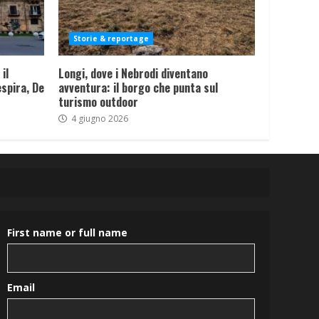
Storie & reportage
il
Longi, dove i Nebrodi diventano
spira, De
avventura: il borgo che punta sul
turismo outdoor
4 giugno 2026
First name or full name
Email