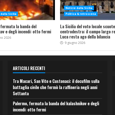
Notizie dalla Sicilia
dalla Sicilia
Politica & retroscena
 fermata la banda del
La Sicilia del voto locale scuote 
ov e degli incendi: otto fermi
centrodestra: il campo largo re
Luca resta ago della bilancia
no 2026
9 giugno 2026
ARTICOLI RECENTI
Tra Macari, San Vito e Custonaci: il docufilm sulla
battaglia civile che fermò la raffineria negli anni
Settanta
Palermo, fermata la banda del kalashnikov e degli
incendi: otto fermi