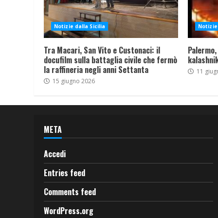
Notizie dalla Sicilia
Notizie 
Tra Macari, San Vito e Custonaci: il
Palermo,
docufilm sulla battaglia civile che fermò
kalashnik
la raffineria negli anni Settanta
11 giug
15 giugno 2026
META
Accedi
Entries feed
Comments feed
WordPress.org