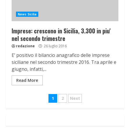
News Sicilia
Imprese: crescono in Sicilia, 3.300 in piu'
nel secondo trimestre
redazione
26 luglio 2016
E’ positivo il bilancio anagrafico delle imprese
siciliane nel secondo trimestre 2016. Tra aprile e
giugno, infatti,...
Read More
Navigazione
1
2
Next
articoli