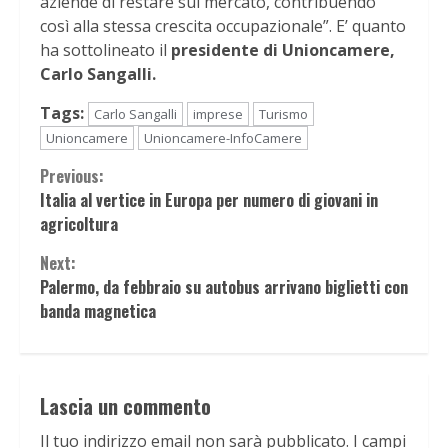
aziende di restare sul mercato, contribuendo
così alla stessa crescita occupazionale”. E’ quanto
ha sottolineato il
presidente di Unioncamere,
Carlo Sangalli.
Tags:
Carlo Sangalli
imprese
Turismo
Unioncamere
Unioncamere-InfoCamere
Continue
Previous:
Italia al vertice in Europa per numero di giovani in
Reading
agricoltura
Next:
Palermo, da febbraio su autobus arrivano biglietti con
banda magnetica
Lascia un commento
Il tuo indirizzo email non sarà pubblicato.
I campi