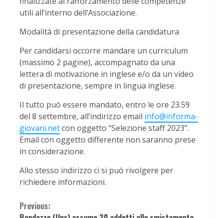
finalizzate al rafforzamento delle competenze
utili all’interno dell’Associazione.
Modalità di presentazione della candidatura
Per candidarsi occorre mandare un curriculum
(massimo 2 pagine), accompagnato da una
lettera di motivazione in inglese e/o da un video
di presentazione, sempre in lingua inglese.
Il tutto può essere mandato, entro le ore 23.59
del 8 settembre, all’indirizzo email
info@informa-
giovani.net
con oggetto “Selezione staff 2023”.
Email con oggetto differente non saranno prese
in considerazione.
Allo stesso indirizzo ci si può rivolgere per
richiedere informazioni.
Continue
Previous:
Randazzo (Ups) assume 30 addetti allo smistamento