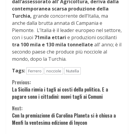
dall’assessorato all’ Agricoltura, deriva dalla
contemporanea scarsa produzione della
Turchia,
grande concorrente dell’Italia, ma
anche dalla brutta annata di Campania e
Piemonte. L’Italia è il leader europeo nel settore,
con i suoi
71mila ettari
e produzioni oscillanti
tra 100 mila e 130 mila tonnellate
all’ anno; è il
secondo paese che produce più nocciole al
mondo, dopo la Turchia.
Tags:
Ferrero
nocciole
Nutella
Continue
Previous:
La Sicilia rinvia i tagli ai costi della politica. E a
Reading
pagare sono i cittadini: nuovi tagli ai Comuni
Next:
Con la premiazione di Carolina Planeta si è chiusa a
Menfi la ventesima edizione di Inycon