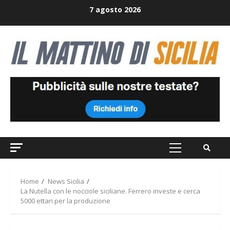
Skip
7 agosto 2026
to
content
Primary
Menu
Home
News Sicilia
La Nutella con le nocciole siciliane. Ferrero investe e cerca
5000 ettari per la produzione