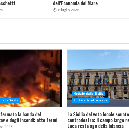
acchetti
dell’Economia del Mare
26
6 luglio 2026
Notizie dalla Sicilia
dalla Sicilia
Politica & retroscena
 fermata la banda del
La Sicilia del voto locale scuote 
ov e degli incendi: otto fermi
centrodestra: il campo largo re
Luca resta ago della bilancia
no 2026