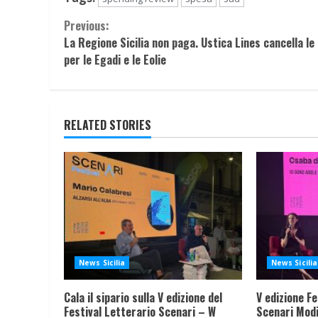
Continue
Previous:
La Regione Sicilia non paga. Ustica Lines cancella le
Reading
per le Egadi e le Eolie
RELATED STORIES
News Sicilia
News Sicilia
Cala il sipario sulla V edizione del
V edizione Fe
Festival Letterario Scenari – W
Scenari Modi