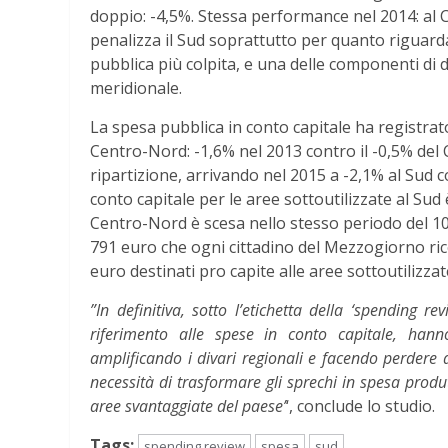
doppio: -4,5%. Stessa performance nel 2014: al C
penalizza il Sud soprattutto per quanto riguarda
pubblica più colpita, e una delle componenti di
meridionale.
La spesa pubblica in conto capitale ha registrato 
Centro-Nord: -1,6% nel 2013 contro il -0,5% del 
ripartizione, arrivando nel 2015 a -2,1% al Sud 
conto capitale per le aree sottoutilizzate al Sud 
Centro-Nord è scesa nello stesso periodo del 10%, 
791 euro che ogni cittadino del Mezzogiorno ric
euro destinati pro capite alle aree sottoutilizz
”In definitiva, sotto l’etichetta della ‘spending r
riferimento alle spese in conto capitale, hanno
amplificando i divari regionali e facendo perdere al
necessità di trasformare gli sprechi in spesa produ
aree svantaggiate del paese’
‘, conclude lo studio.
Tags:
spending review
spesa
sud