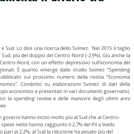
e Sud. Lo dice una ricerca dello Svimez. Nel 2015 il taglio
al Sud, più del doppio del Centro-Nord (-2,9%). Giù anche la
l Centro-Nord, con un effetto depressivo sull’economia del
ionali. È quanto emerge dallo studio Svimez “Spending
 pubblicato sul prossimo numero della rivista “Economia
nomics”. Condotto su elaborazioni Svimez di dati della
ppo economico e presentati in vari documenti governativi,
i con la spending review e delle manovre degli ultimi anni
ee.
vari governi hanno inciso molto più al Sud che al Centro-
 spese nette hanno raggiunto il 2,7% del Pil a livello
o pari al 2,2%, al Sud la riduzione ha pesato più del