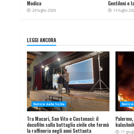
Modica
Gentiloni e I
29 luglio 2026
13 luglio 20
LEGGI ANCORA
Notizie dalla Sicilia
Notizie 
Tra Macari, San Vito e Custonaci: il
Palermo,
docufilm sulla battaglia civile che fermò
kalashnik
la raffineria negli anni Settanta
11 giug