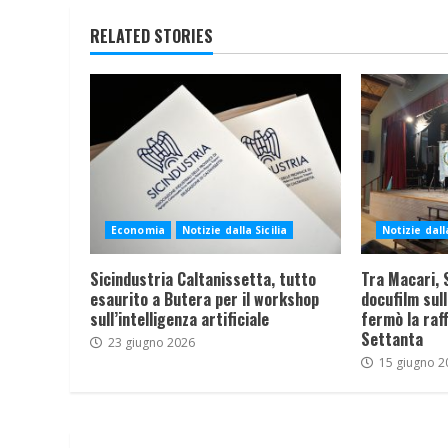
RELATED STORIES
Economia
Notizie dalla Sicilia
Notizie dalla
Sicindustria Caltanissetta, tutto
Tra Macari, S
esaurito a Butera per il workshop
docufilm sull
sull’intelligenza artificiale
fermò la raff
Settanta
23 giugno 2026
15 giugno 2