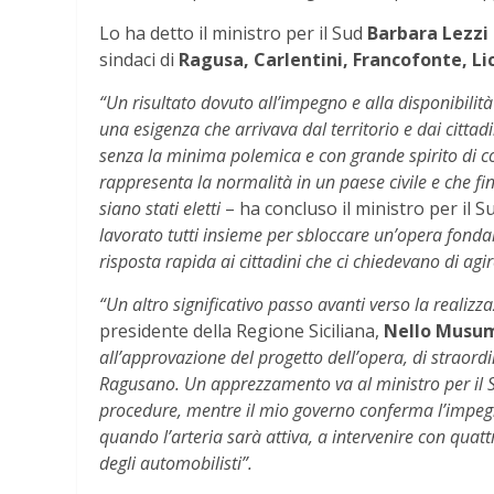
Lo ha detto il ministro per il Sud
Barbara Lezzi
sindaci di
Ragusa, Carlentini, Francofonte, Lic
“Un risultato dovuto all’impegno e alla disponibilità d
una esigenza che arrivava dal territorio e dai citta
senza la minima polemica e con grande spirito di co
rappresenta la normalità in un paese civile e che fi
siano stati eletti
– ha concluso il ministro per il 
lavorato tutti insieme per sbloccare un’opera fonda
risposta rapida ai cittadini che ci chiedevano di a
“Un altro significativo passo avanti verso la reali
presidente della Regione Siciliana,
Nello Musu
all’approvazione del progetto dell’opera, di straordi
Ragusano. Un apprezzamento va al ministro per il Su
procedure, mentre il mio governo conferma l’impegn
quando l’arteria sarà attiva, a intervenire con quatt
degli automobilisti”.