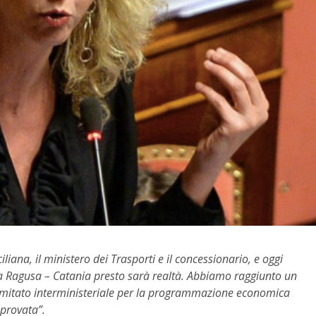
liana, il ministero dei Trasporti e il concessionario, e oggi
da Ragusa – Catania presto sarà realtà. Abbiamo raggiunto un
Comitato interministeriale per la programmazione economica
pprovata”.