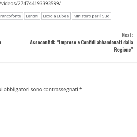
/videos/274744193393599/
Francofonte
Lentini
Licodia Eubea
Ministero per il Sud
Next:
a
Assoconfidi: “Imprese e Confidi abbandonati dalla
Regione”
pi obbligatori sono contrassegnati
*