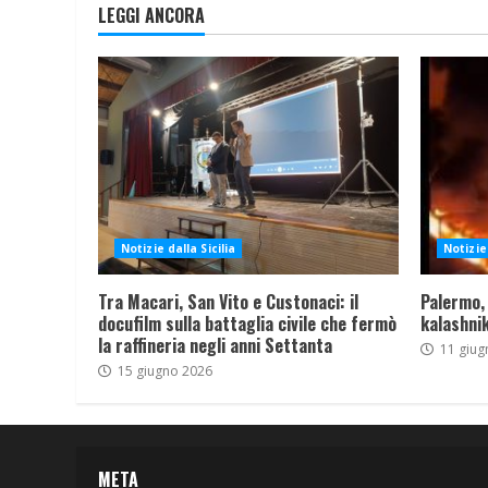
LEGGI ANCORA
Notizie dalla Sicilia
Notizie 
Tra Macari, San Vito e Custonaci: il
Palermo,
docufilm sulla battaglia civile che fermò
kalashnik
la raffineria negli anni Settanta
11 giug
15 giugno 2026
META