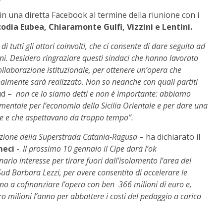
in una diretta Facebook al termine della riunione con i
odia Eubea, Chiaramonte Gulfi, Vizzini e Lentini.
i tutti gli attori coinvolti, che ci consente di dare seguito ad
dini. Desidero ringraziare questi sindaci che hanno lavorato
llaborazione istituzionale, per ottenere un’opera che
nalmente sarà realizzato. Non so neanche con quali partiti
Sud –
non ce lo siamo detti e non è importante: abbiamo
mentale per l’economia della Sicilia Orientale e per dare una
gire e che aspettavano da troppo tempo”.
zzazione della Superstrada Catania-Ragusa
– ha dichiarato il
meci
-.
Il prossimo 10 gennaio il Cipe darà l’ok
nario interesse per tirare fuori dall’isolamento l’area del
d Barbara Lezzi, per avere consentito di accelerare le
o a cofinanziare l’opera con ben 366 milioni di euro e,
ro milioni l’anno per abbattere i costi del pedaggio a carico