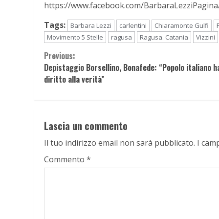
https://www.facebook.com/BarbaraLezziPagina
Tags:
Barbara Lezzi
carlentini
Chiaramonte Gulfi
Movimento 5 Stelle
ragusa
Ragusa. Catania
Vizzini
Continue
Previous:
Depistaggio Borsellino, Bonafede: “Popolo italiano h
Reading
diritto alla verità”
Lascia un commento
Il tuo indirizzo email non sarà pubblicato.
I cam
Commento
*