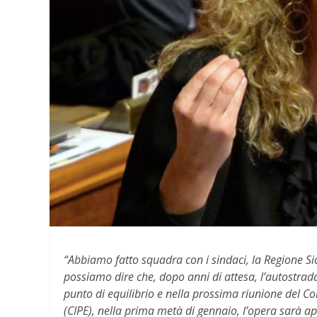
“Abbiamo fatto squadra con i sindaci, la Regione Sici
possiamo dire che, dopo anni di attesa, l’autostra
punto di equilibrio e nella prossima riunione del 
(CIPE), nella prima metà di gennaio, l’opera sarà a