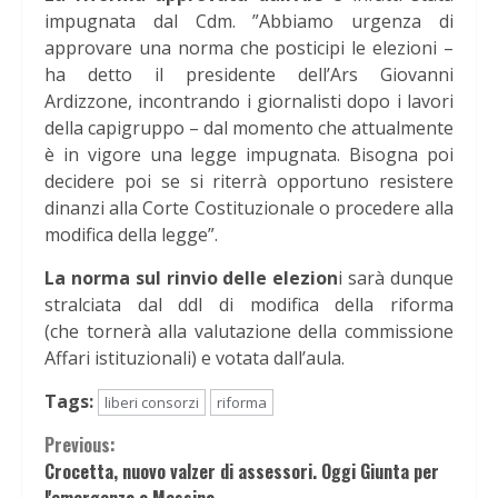
impugnata dal Cdm. ”Abbiamo urgenza di
approvare una norma che posticipi le elezioni –
ha detto il presidente dell’Ars Giovanni
Ardizzone, incontrando i giornalisti dopo i lavori
della capigruppo – dal momento che attualmente
è in vigore una legge impugnata. Bisogna poi
decidere poi se si riterrà opportuno resistere
dinanzi alla Corte Costituzionale o procedere alla
modifica della legge”.
La norma sul rinvio delle elezion
i sarà dunque
stralciata dal ddl di modifica della riforma
(che tornerà alla valutazione della commissione
Affari istituzionali) e votata dall’aula.
Tags:
liberi consorzi
riforma
Continue
Previous:
Crocetta, nuovo valzer di assessori. Oggi Giunta per
Reading