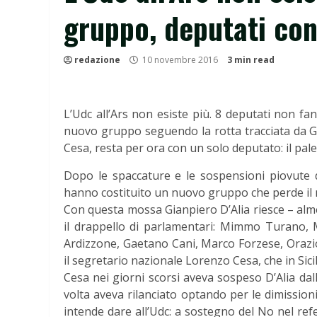
gruppo, deputati con
redazione
10 novembre 2016
3 min read
L’Udc all’Ars non esiste più. 8 deputati non fa
nuovo gruppo seguendo la rotta tracciata da G
Cesa, resta per ora con un solo deputato: il pal
Dopo le spaccature e le sospensioni piovute da
hanno costituito un nuovo gruppo che perde il no
Con questa mossa Gianpiero D’Alia riesce – alm
il drappello di parlamentari: Mimmo Turano, 
Ardizzone, Gaetano Cani, Marco Forzese, Orazi
il segretario nazionale Lorenzo Cesa, che in Sici
Cesa nei giorni scorsi aveva sospeso D’Alia dall
volta aveva rilanciato optando per le dimissioni
intende dare all’Udc: a sostegno del No nel ref