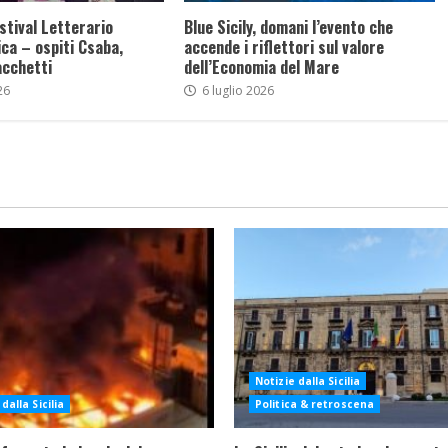
stival Letterario
Blue Sicily, domani l’evento che
ca – ospiti Csaba,
accende i riflettori sul valore
acchetti
dell’Economia del Mare
26
6 luglio 2026
Notizie dalla Sicilia
dalla Sicilia
Politica & retroscena