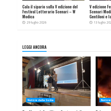
Cala il sipario sulla V edizione del
V edizione Fe
Festival Letterario Scenari – W
Scenari Modi
Modica
Gentiloni e I
29 luglio 2026
13 luglio 20
LEGGI ANCORA
Notizie dalla Sicilia
Notizie 