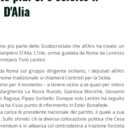
 D'Alia
nno più parte dello Scudocrociato che all’Ars ha creato un
ianpiero D’Alia. L’Udc, ormai guidata da Roma da Lorenzo
ermitano Totò Lentini.
 Roma sul gruppo dirigente siciliano, i deputati all’Ars
me tradizionale: si chiamerà Centristi per la Sicilia.
eno per il momento – a tenere vicino a sè quasi per intero
Margherita La Rocca Ruvolo, Gianluca Miccichè, Giovanni
o Ragusa, Pippo Sorbello. Dunque solo Lentini ha seguito
lia ha il suo punto di riferimento in Ester Bonafede.
a carica di presidente nazionale del partito, il quale a sua
. Sullo sfondo c’è la diversa collocazione politica che Cesa
erendum e in alleanza col centrodestra a trazione forzista