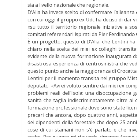
sia a livello nazionale che regionale.
D’Alia ha invece scelto di confermare l’alleanz
con cui oggi il gruppo ex Udc ha deciso di dar vit
«su tutto il territorio regionale iniziative a s
comitati referendari ispirati da Pier Ferdinando 
È un progetto, questo di D’Alia, che Lentini ha
chiaro nella scelta dei miei ex colleghi transita
evidente della nuova formazione inaugurata da 
disastrosa esperienza di centrosinistra che ve
questo punto anche la maggioranza di Crocetta 
Lentini per il momento transita nel gruppo Mis
deputato: «Avrei voluto sentire dai miei ex compa
problemi reali dell’Isola: una disoccupazione
sanità che taglia indiscriminatamente oltre ai co
formazione professionale dove sono state licenz
precari che ancora, dopo quattro anni, aspetta
dei dipendenti della forestale che dopo 25 ann
cose di cui stamani non s’è parlato e che inv