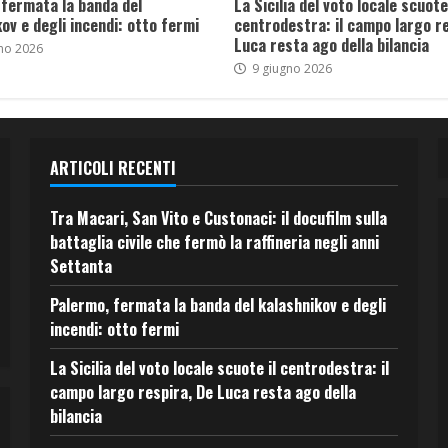
 fermata la banda del
La Sicilia del voto locale scuote 
ov e degli incendi: otto fermi
centrodestra: il campo largo re
Luca resta ago della bilancia
no 2026
9 giugno 2026
ARTICOLI RECENTI
Tra Macari, San Vito e Custonaci: il docufilm sulla
battaglia civile che fermò la raffineria negli anni
Settanta
Palermo, fermata la banda del kalashnikov e degli
incendi: otto fermi
La Sicilia del voto locale scuote il centrodestra: il
campo largo respira, De Luca resta ago della
bilancia