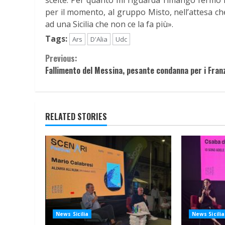
scelte. Per quanto mi riguarda rimango fermo n
per il momento, al gruppo Misto, nell’attesa che
ad una Sicilia che non ce la fa più».
Tags:
Ars
D'Alia
Udc
Continue
Previous:
Fallimento del Messina, pesante condanna per i Fran
Reading
RELATED STORIES
News Sicilia
News Sicilia