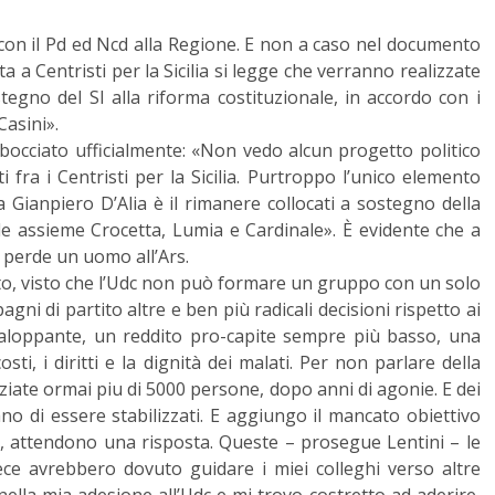
a con il Pd ed Ncd alla Regione. E non a caso nel documento
a a Centristi per la Sicilia si legge che verranno realizzate
ostegno del SI alla riforma costituzionale, in accordo con i
Casini».
 bocciato ufficialmente: «Non vedo alcun progetto politico
ti fra i Centristi per la Sicilia. Purtroppo l’unico elemento
Gianpiero D’Alia è il rimanere collocati a sostegno della
de assieme Crocetta, Lumia e Cardinale». È evidente che a
perde un uomo all’Ars.
to, visto che l’Udc non può formare un gruppo con un solo
gni di partito altre e ben più radicali decisioni rispetto ai
 galoppante, un reddito pro-capite sempre più basso, una
sti, i diritti e la dignità dei malati. Per non parlare della
iate ormai piu di 5000 persone, dopo anni di agonie. E dei
no di essere stabilizzati. E aggiungo il mancato obiettivo
i, attendono una risposta. Queste – prosegue Lentini – le
ece avrebbero dovuto guidare i miei colleghi verso altre