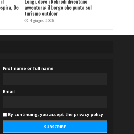
il
Longi, dove i Nebrodi diventano
spira, De
avventura: il borgo che punta sul
turismo outdoor
4 giugno 2026
First name or full name
Email
By continuing, you accept the privacy policy