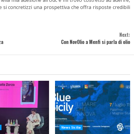
ella mia adesione all’Udc e mi trovo costretto ad aderire,
 si concretizzi una prospettiva che offra risposte credibili
Next:
za
Con NovOlio a Menfi si parla di olio
News Sicilia