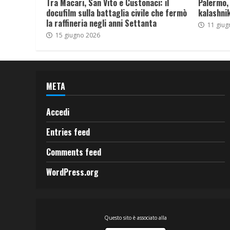
Tra Macari, San Vito e Custonaci: il
Palermo,
docufilm sulla battaglia civile che fermò
kalashnik
la raffineria negli anni Settanta
11 giug
15 giugno 2026
META
Accedi
Entries feed
Comments feed
WordPress.org
Questo sito è associato alla