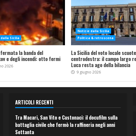
Notizie dalla Sicilia
dalla Sicilia
Politica & retroscena
 fermata la banda del
La Sicilia del voto locale scuote 
ov e degli incendi: otto fermi
centrodestra: il campo largo re
Luca resta ago della bilancia
no 2026
9 giugno 2026
ARTICOLI RECENTI
Tra Macari, San Vito e Custonaci: il docufilm sulla
battaglia civile che fermò la raffineria negli anni
Settanta