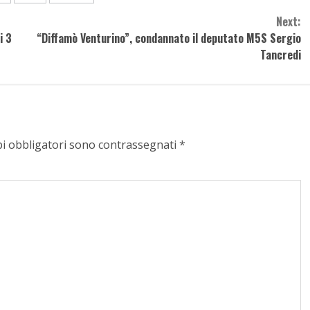
Next:
i 3
“Diffamò Venturino”, condannato il deputato M5S Sergio
Tancredi
pi obbligatori sono contrassegnati
*