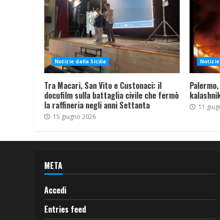
Notizie dalla Sicilia
Notizie 
Tra Macari, San Vito e Custonaci: il
Palermo,
docufilm sulla battaglia civile che fermò
kalashnik
la raffineria negli anni Settanta
11 giug
15 giugno 2026
META
Accedi
Entries feed