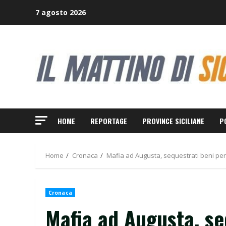
Skip
7 agosto 2026
to
content
HOME
REPORTAGE
PROVINCE SICILIANE
P
Home
Cronaca
Mafia ad Augusta, sequestrati beni pe
Cronaca
Mafia ad Augusta, se