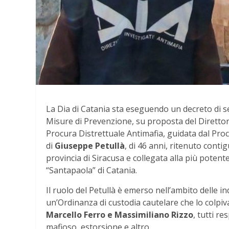
La Dia di Catania sta eseguendo un decreto di 
Misure di Prevenzione, su proposta del Direttor
Procura Distrettuale Antimafia, guidata dal Pro
di
Giuseppe Petullà
, di 46 anni, ritenuto cont
provincia di Siracusa e collegata alla più poten
“Santapaola” di Catania.
Il ruolo del Petullà è emerso nell’ambito delle 
un’Ordinanza di custodia cautelare che lo colpi
Marcello Ferro e Massimiliano Rizzo
, tutti r
mafioso, estorsione e altro.