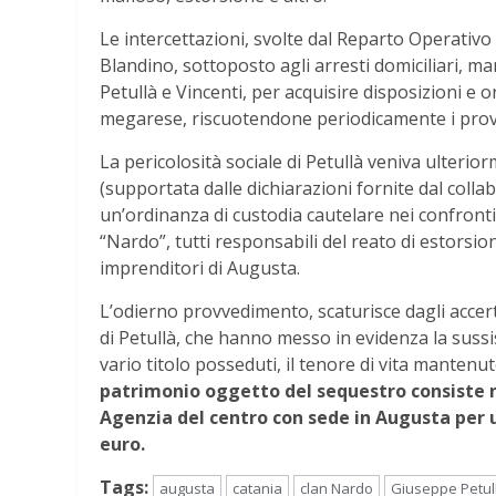
Le intercettazioni, svolte dal Reparto Operativ
Blandino, sottoposto agli arresti domiciliari, ma
Petullà e Vincenti, per acquisire disposizioni e or
megarese, riscuotendone periodicamente i prov
La pericolosità sociale di Petullà veniva ulterior
(supportata dalle dichiarazioni fornite dal colla
un’ordinanza di custodia cautelare nei confronti de
“Nardo”, tutti responsabili del reato di estorsio
imprenditori di Augusta.
L’odierno provvedimento, scaturisce dagli accert
di Petullà, che hanno messo in evidenza la sussi
vario titolo posseduti, il tenore di vita mantenu
patrimonio oggetto del sequestro consiste ne
Agenzia del centro con sede in Augusta per 
euro.
Tags:
augusta
catania
clan Nardo
Giuseppe Petul