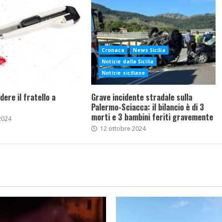
Cronaca
News Sicilia
Notizie dalla Sicilia
Notizie siciliane
dere il fratello a
Grave incidente stradale sulla
Palermo-Sciacca: il bilancio è di 3
morti e 3 bambini feriti gravemente
2024
12 ottobre 2024