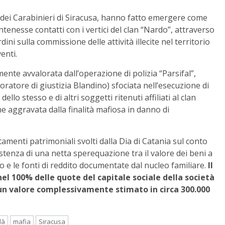
o dei Carabinieri di Siracusa, hanno fatto emergere come
ntenesse contatti con i vertici del clan “Nardo”, attraverso
dini sulla commissione delle attività illecite nel territorio
enti.
mente avvalorata dall’operazione di polizia “Parsifal”,
boratore di giustizia Blandino) sfociata nell’esecuzione di
llo stesso e di altri soggetti ritenuti affiliati al clan
ne aggravata dalla finalità mafiosa in danno di
amenti patrimoniali svolti dalla Dia di Catania sul conto
stenza di una netta sperequazione tra il valore dei beni a
to e le fonti di reddito documentate dal nucleo familiare.
Il
l 100% delle quote del capitale sociale della società
un valore complessivamente stimato in circa 300.000
là
mafia
Siracusa