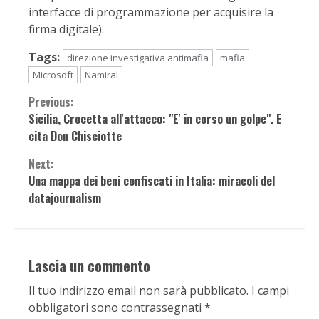
interfacce di programmazione per acquisire la
firma digitale).
Tags:
direzione investigativa antimafia
mafia
Microsoft
Namiral
Continue
Previous:
Sicilia, Crocetta all'attacco: "E' in corso un golpe". E
Reading
cita Don Chisciotte
Next:
Una mappa dei beni confiscati in Italia: miracoli del
datajournalism
Lascia un commento
Il tuo indirizzo email non sarà pubblicato.
I campi
obbligatori sono contrassegnati
*