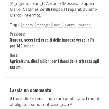
Tags:
elenco
manager
nomi
Sanità
siciliana
Continue
Previous:
Ragusa, accertati crediti delle imprese verso la Pa
Reading
per 140 milioni
Next:
Agricoltura, dieci milioni per i danni della tristeza agli
agrumi
Lascia un commento
Il tuo indirizzo email non sarà pubblicato.
I campi
obbligatori sono contrassegnati
*