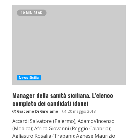
10 MIN READ
News Sicilia
Manager della sanità siciliana. L’elenco
completo dei candidati idonei
Giacomo Di Girolamo
20 maggio 2013
Accardi Salvatore (Palermo); AdamoVincenzo
(Modica); Africa Giovanni (Reggio Calabria);
Agliastro Rosalia (Trapani); Agnese Maurizio