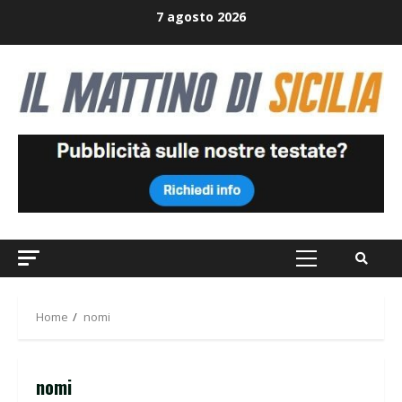
Skip
7 agosto 2026
to
content
Primary
Menu
Home
nomi
nomi