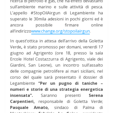
ricerca di petrolio e gas, che ha effetti devastanti
sull’ambiente marino e sulle attività di pesca.
L’appello #StopOilAirgun di Legambiente ha
superato le 30mila adesioni in pochi giorni ed è
ancora possibile firmare online
all’indirizzo
www.change.org/stopoilairgun
.
In quest’ottica in attesa dell’arrivo della Goletta
Verde
,
è stato promosso per domani, venerdì 17
giugno ad Agrigento (ore 18, presso la sala
Ercole Hotel Costazzurra di Agrigento, viale dei
Giardini, San Leone), un incontro sull’assalto
delle compagnie petrolifere ai mari siciliani, nel
corso del quale sarà presentato il dossier di
Legambiente
“Per un pugno di taniche –
numeri e storie di una strategia energetica
insensata”.
Saranno presenti
Serena
Carpentieri,
responsabile di Goletta Verde;
Pasquale Amato,
sindaco di Palma di