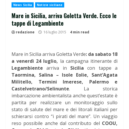
News Sicilia
Notizie siciliane
Mare in Sicilia, arriva Goletta Verde. Ecco le
tappe di Legambiente
redazione
16 luglio 2015
4 min read
Mare in Sicilia arriva Goletta Verde
: da sabato 18
a venerdì 24 luglio,
la campagna itinerante di
Legambiente
arriva in
Sicilia
con tappe a
Taormina, Salina – Isole Eolie, Sant’Agata
Militello, Termini Imerese, Palermo e
Castelvetrano/Selinunte
. La storica
imbarcazione ambientalista anche quest’estate è
partita per realizzare un monitoraggio sullo
stato di salute del mare e dei litorali italiani per
schierarsi contro “i pirati del mare”. Un viaggio
reso possibile anche dal contributo del
COOU,