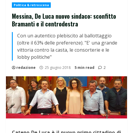
Politica & retroscena
Messina, De Luca nuovo sindaco: sconfitto
Bramanti e il centrodestra
Con un autentico plebiscito al ballottaggio
(oltre il 63% delle preferenze). "E' una grande
vittoria contro la casta, le consorterie e le
lobby politiche"
redazione
25 giugno 2018
5 min read
2
Cateno De Luca
è il nuovo primo cittadino di