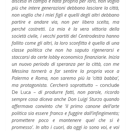
discesa in campo è nata proprio per loro, non voglio
più che intere generazioni debbano lasciare la città,
non voglio che i miei figli e quelli degli altri debbano
partire e andare via, non per libera scelta, ma
perché costretti. La mia è la vera vittoria della
società civile, i vecchi partiti del Centrodestra hanno
fallito come gli altri, la loro sconfitta è quella di una
classe politica che non ha saputo rigenerarsi e
staccarsi da certe lobby economico finanziarie. Inizia
un nuovo periodo di speranza per la città, con me
Messina tornerà a far sentire la propria voce a
Palermo e Roma, non saremo più la ‘città babba’,
ma protagonista. Cercherò soprattutto
– conclude
De Luca –
di produrre fatti, non parole, ricordo
sempre cosa diceva anche Don Luigi Sturzo quando
affermava convinto che ‘il primo canone dell’arte
politica sia essere franco e fuggire dall’infingimento;
promettere poco e mantenere quel che si è
promesso’. In alto i cuori, da oggi io sono voi, e voi