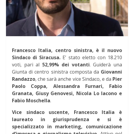
Francesco Italia, centro sinistra, è il nuovo
Sindaco di Siracusa.
E’ stato eletto con 18.210
voti, pari al
52,99% dei votanti
.
Guiderà una
Giunta di centro sinistra composta da
Giovanni
Randazzo
, che sarà anche vice Sindaco, e da
Pier
Paolo Coppa, Alessandra Furnari, Fabio
Granata, Giusy Genovesi, Nicola Lo Iacono e
Fabio Moschella
.
Vice sindaco uscente, Francesco Italia è
laureato in giurisprudenza e si è
specializzato in marketing, comunicazione
d’impresa e giornalismo televisivo.
Attivo nel