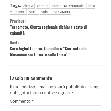
Tags:
Alitalia
catania
continuità territoriale
nello
musumeci
sicilia
volo Roma-Catania
Continue
Previous:
Terremoto, Giunta regionale dichiara stato di
Reading
calamità
Next:
Caro biglietti aerei, Cancelleri: “Contenti che
Musumeci sia tornato sulla terra”
Lascia un commento
Il tuo indirizzo email non sarà pubblicato.
I campi
obbligatori sono contrassegnati
*
Commento
*