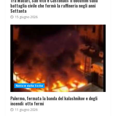
Tra Macari, San Vito e Custonaci: il docufilm sulla
battaglia civile che fermò la raffineria negli anni
Settanta
15 giugno 2026
Notizie dalla Sicilia
Palermo, fermata la banda del kalashnikov e degli
incendi: otto fermi
11 giugno 2026