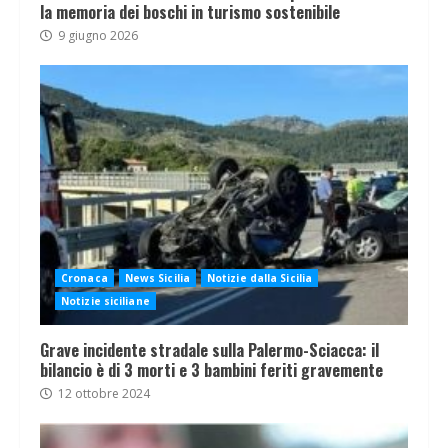
la memoria dei boschi in turismo sostenibile
9 giugno 2026
Cronaca
News Sicilia
Notizie dalla Sicilia
Notizie siciliane
Grave incidente stradale sulla Palermo-Sciacca: il
bilancio è di 3 morti e 3 bambini feriti gravemente
12 ottobre 2024