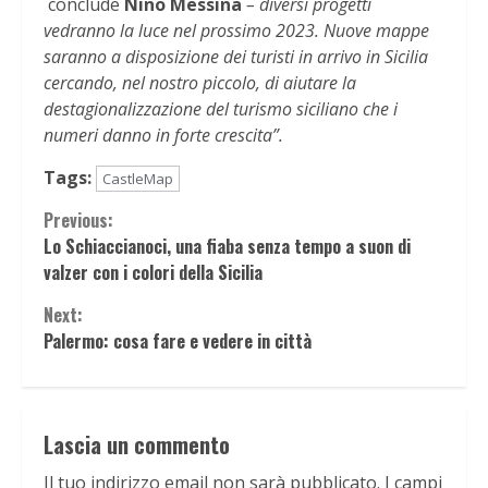
conclude
Nino Messina
– diversi progetti
vedranno la luce nel prossimo 2023. Nuove mappe
saranno a disposizione dei turisti in arrivo in Sicilia
cercando, nel nostro piccolo, di aiutare la
destagionalizzazione del turismo siciliano che i
numeri danno in forte crescita”.
Tags:
CastleMap
Continue
Previous:
Lo Schiaccianoci, una fiaba senza tempo a suon di
Reading
valzer con i colori della Sicilia
Next:
Palermo: cosa fare e vedere in città
Lascia un commento
Il tuo indirizzo email non sarà pubblicato.
I campi