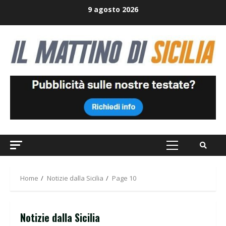
Skip
9 agosto 2026
to
content
Primary
Menu
Home
Notizie dalla Sicilia
Page 10
Notizie dalla Sicilia