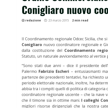
Conigliaro nuovo co
redazione
23 marzo 2015
2 min read
Il Coordinamento regionale Odcec Sicilia, che s
Conigliaro
nuovo coordinatore regionale e Giu
dalla costituzione del
Coordinamento region
Statuto, un naturale avvicendamento al vertice p
“Sono stati due anni – dice il presidente dell
Palermo
Fabrizio Escheri
– entusiasmanti ma d
partenze dei precedenti tentativi, ha richiesto
periodo elettorale nazionale, inoltre, ha dete
abbia tra i compiti quelli di politica di categori
coordinatore regionale uscente – che la nave v
che il timone sia in ottime mani.
I colleghi Co
migliori risorse dirigenziali che la nostra ca