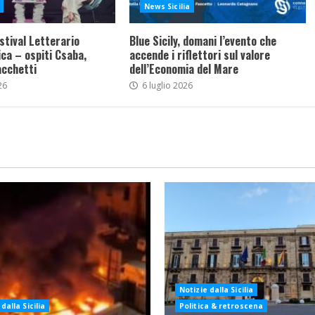
News Sicilia
stival Letterario
Blue Sicily, domani l’evento che
ca – ospiti Csaba,
accende i riflettori sul valore
acchetti
dell’Economia del Mare
26
6 luglio 2026
Notizie dalla Sicilia
dalla Sicilia
Politica & retroscena