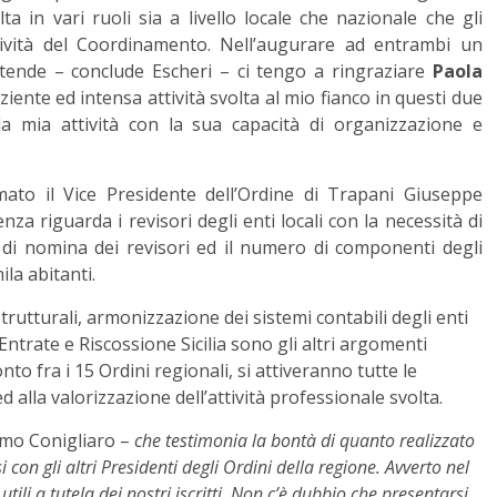
 in vari ruoli sia a livello locale che nazionale che gli
tività del Coordinamento. Nell’augurare ad entrambi un
attende – conclude Escheri – ci tengo a ringraziare
Paola
ziente ed intensa attività svolta al mio fianco in questi due
a mia attività con la sua capacità di organizzazione e
mato il Vice Presidente dell’Ordine di Trapani Giuseppe
za riguarda i revisori degli enti locali con la necessità di
i di nomina dei revisori ed il numero di componenti degli
la abitanti.
utturali, armonizzazione dei sistemi contabili degli enti
Entrate e Riscossione Sicilia sono gli altri argomenti
onto fra i 15 Ordini regionali, si attiveranno tutte le
 ed alla valorizzazione dell’attività professionale svolta.
imo Conigliaro –
che testimonia la bontà di quanto realizzato
 con gli altri Presidenti degli Ordini della regione. Avverto nel
ili a tutela dei nostri iscritti. Non c’è dubbio che presentarsi