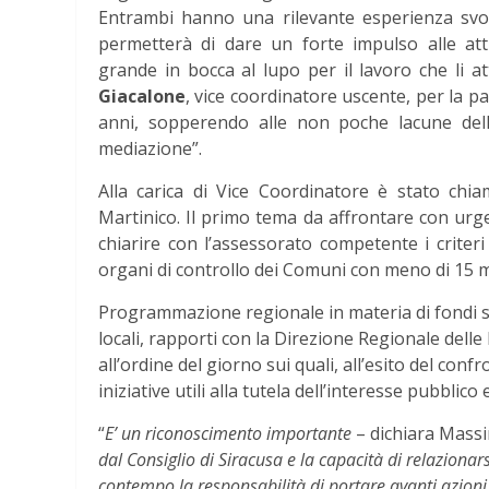
Entrambi hanno una rilevante esperienza svolta
permetterà di dare un forte impulso alle at
grande in bocca al lupo per il lavoro che li 
Giacalone
, vice coordinatore uscente, per la pa
anni, sopperendo alle non poche lacune dell
mediazione”.
Alla carica di Vice Coordinatore è stato chia
Martinico. Il primo tema da affrontare con urgen
chiarire con l’assessorato competente i criter
organi di controllo dei Comuni con meno di 15 mi
Programmazione regionale in materia di fondi str
locali, rapporti con la Direzione Regionale delle 
all’ordine del giorno sui quali, all’esito del confr
iniziative utili alla tutela dell’interesse pubblico
“
E’ un riconoscimento importante
– dichiara Mass
dal Consiglio di Siracusa e la capacità di relazionarsi
contempo la responsabilità di portare avanti azioni ut