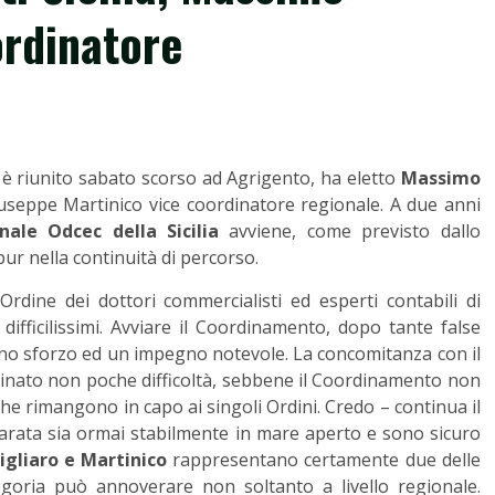
ordinatore
i è riunito sabato scorso ad Agrigento, ha eletto
Massimo
seppe Martinico vice coordinatore regionale. A due anni
ale Odcec della Sicilia
avviene, come previsto dallo
ur nella continuità di percorso.
’Ordine dei dottori commercialisti ed esperti contabili di
ifficilissimi. Avviare il Coordinamento, dopo tante false
 uno sforzo ed un impegno notevole. La concomitanza con il
rminato non poche difficoltà, sebbene il Coordinamento non
a che rimangono in capo ai singoli Ordini. Credo – continua il
arata sia ormai stabilmente in mare aperto e sono sicuro
nigliaro e Martinico
rappresentano certamente due delle
tegoria può annoverare non soltanto a livello regionale.