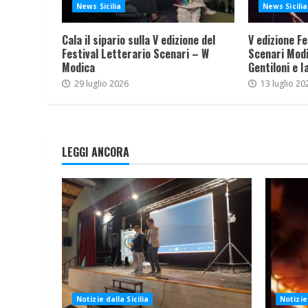
News Sicilia
News Sicilia
Cala il sipario sulla V edizione del
V edizione Fe
Festival Letterario Scenari – W
Scenari Modi
Modica
Gentiloni e I
29 luglio 2026
13 luglio 20
LEGGI ANCORA
Notizie dalla Sicilia
Notizie 