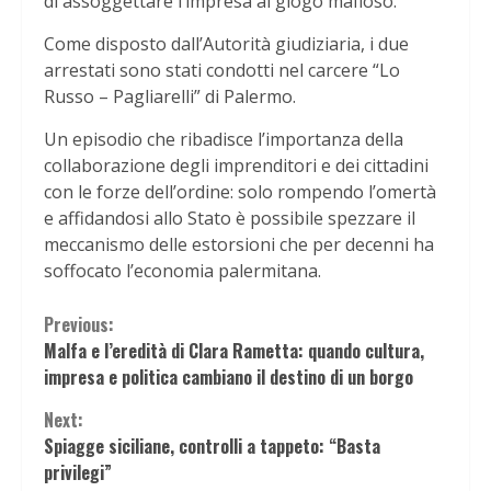
di assoggettare l’impresa al giogo mafioso.
Come disposto dall’Autorità giudiziaria, i due
arrestati sono stati condotti nel carcere “Lo
Russo – Pagliarelli” di Palermo.
Un episodio che ribadisce l’importanza della
collaborazione degli imprenditori e dei cittadini
con le forze dell’ordine: solo rompendo l’omertà
e affidandosi allo Stato è possibile spezzare il
meccanismo delle estorsioni che per decenni ha
soffocato l’economia palermitana.
Continue
Previous:
Malfa e l’eredità di Clara Rametta: quando cultura,
Reading
impresa e politica cambiano il destino di un borgo
Next:
Spiagge siciliane, controlli a tappeto: “Basta
privilegi”