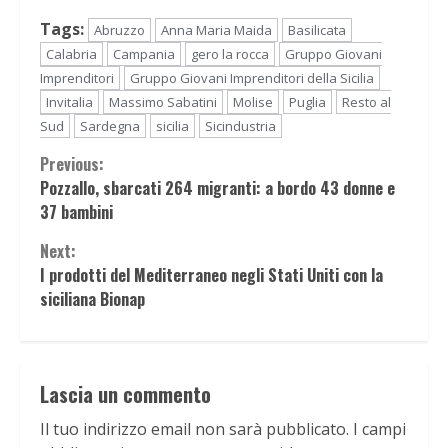
Tags:
Abruzzo
Anna Maria Maida
Basilicata
Calabria
Campania
gero la rocca
Gruppo Giovani
Imprenditori
Gruppo Giovani Imprenditori della Sicilia
Invitalia
Massimo Sabatini
Molise
Puglia
Resto al
Sud
Sardegna
sicilia
Sicindustria
Continue
Previous:
Pozzallo, sbarcati 264 migranti: a bordo 43 donne e
Reading
37 bambini
Next:
I prodotti del Mediterraneo negli Stati Uniti con la
siciliana Bionap
Lascia un commento
Il tuo indirizzo email non sarà pubblicato.
I campi