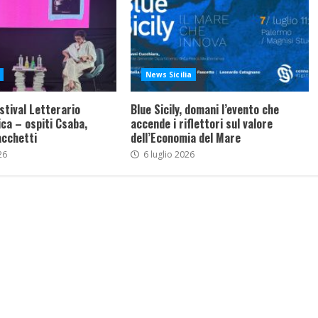
News Sicilia
stival Letterario
Blue Sicily, domani l’evento che
ca – ospiti Csaba,
accende i riflettori sul valore
acchetti
dell’Economia del Mare
26
6 luglio 2026