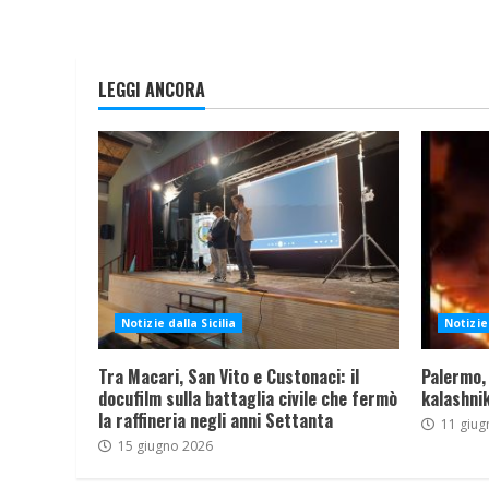
LEGGI ANCORA
Notizie dalla Sicilia
Notizie 
Tra Macari, San Vito e Custonaci: il
Palermo,
docufilm sulla battaglia civile che fermò
kalashnik
la raffineria negli anni Settanta
11 giug
15 giugno 2026