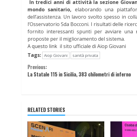
In tredici anni di attività la sezione Giova
mondo sanitario,
elaborando una piattaform
dell’assistenza. Un lavoro svolto spesso in col
l’Osservatorio Sda Bocconi. I risultati delle rice
fornito interessanti spunti per avviare una r
proposte per il miglioramento del sistema.
A questo link
il sito ufficiale di Aiop Giovani
Tags:
Aiop Giovani
sanità privata
Continue
Previous:
La Statale 115 in Sicilia, 383 chilometri di inferno
Reading
RELATED STORIES