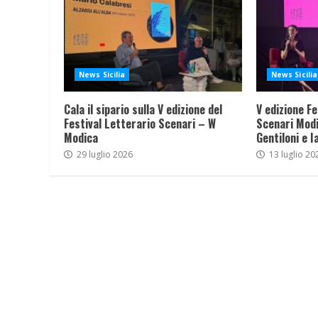
News Sicilia
News Sicilia
Cala il sipario sulla V edizione del
V edizione Fe
Festival Letterario Scenari – W
Scenari Modi
Modica
Gentiloni e I
29 luglio 2026
13 luglio 20