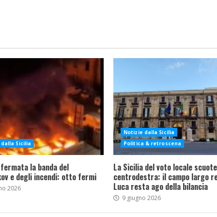
Notizie dalla Sicilia
dalla Sicilia
Politica & retroscena
 fermata la banda del
La Sicilia del voto locale scuote 
ov e degli incendi: otto fermi
centrodestra: il campo largo re
Luca resta ago della bilancia
no 2026
9 giugno 2026