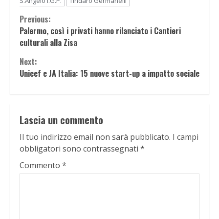
S.Angelo I.G.P.
Tindaro Germanelli
Continue
Previous:
Palermo, così i privati hanno rilanciato i Cantieri
Reading
culturali alla Zisa
Next:
Unicef e JA Italia: 15 nuove start-up a impatto sociale
Lascia un commento
Il tuo indirizzo email non sarà pubblicato.
I campi
obbligatori sono contrassegnati
*
Commento
*