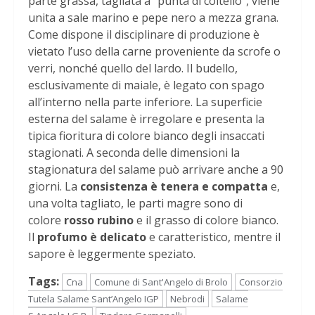
parte grassa, tagliata a “punta di coltello”, viene
unita a sale marino e pepe nero a mezza grana.
Come dispone il disciplinare di produzione è
vietato l’uso della carne proveniente da scrofe o
verri, nonché quello del lardo. Il budello,
esclusivamente di maiale, è legato con spago
all’interno nella parte inferiore. La superficie
esterna del salame è irregolare e presenta la
tipica fioritura di colore bianco degli insaccati
stagionati. A seconda delle dimensioni la
stagionatura del salame può arrivare anche a 90
giorni. La
consistenza è tenera e compatta
e,
una volta tagliato, le parti magre sono di
colore
rosso rubino
e il grasso di colore bianco.
Il
profumo è delicato
e caratteristico, mentre il
sapore è leggermente speziato.
Tags:
Cna
Comune di Sant'Angelo di Brolo
Consorzio
Tutela Salame Sant’Angelo IGP
Nebrodi
Salame