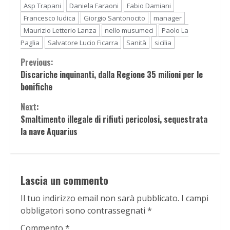
Asp Trapani
Daniela Faraoni
Fabio Damiani
Francesco Iudica
Giorgio Santonocito
manager
Maurizio Letterio Lanza
nello musumeci
Paolo La
Paglia
Salvatore Lucio Ficarra
Sanità
sicilia
Continue
Previous:
Discariche inquinanti, dalla Regione 35 milioni per le
Reading
bonifiche
Next:
Smaltimento illegale di rifiuti pericolosi, sequestrata
la nave Aquarius
Lascia un commento
Il tuo indirizzo email non sarà pubblicato.
I campi
obbligatori sono contrassegnati
*
Commento
*