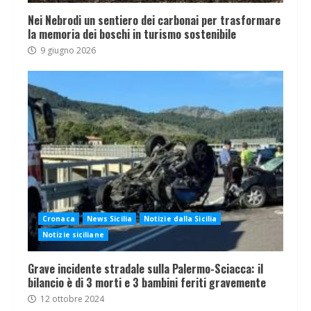
Nei Nebrodi un sentiero dei carbonai per trasformare
la memoria dei boschi in turismo sostenibile
9 giugno 2026
Cronaca
News Sicilia
Notizie dalla Sicilia
Notizie siciliane
Grave incidente stradale sulla Palermo-Sciacca: il
bilancio è di 3 morti e 3 bambini feriti gravemente
12 ottobre 2024