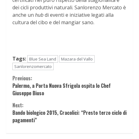
dei cicli produttivi naturali. Sanlorenzo Mercato è
anche un
hub
di eventi e iniziative legati alla
cultura del cibo e del mangiar sano.
Tags:
Blue Sea Land
Mazara del Vallo
Sanlorenzomercato
Continue
Previous:
Palermo, a Porta Nuova Sfrigola ospita lo Chef
Reading
Giuseppe Biuso
Next:
Bando biologico 2015, Cracolici: “Presto terzo ciclo di
pagamenti”