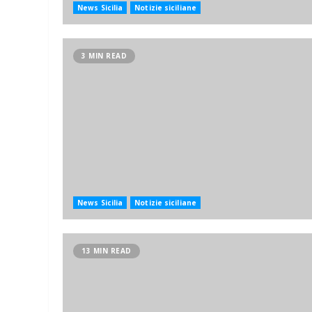
News Sicilia
Notizie siciliane
3 MIN READ
News Sicilia
Notizie siciliane
13 MIN READ