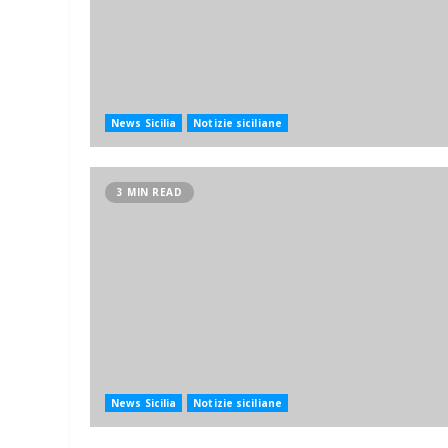
News Sicilia
Notizie siciliane
3 MIN READ
News Sicilia
Notizie siciliane