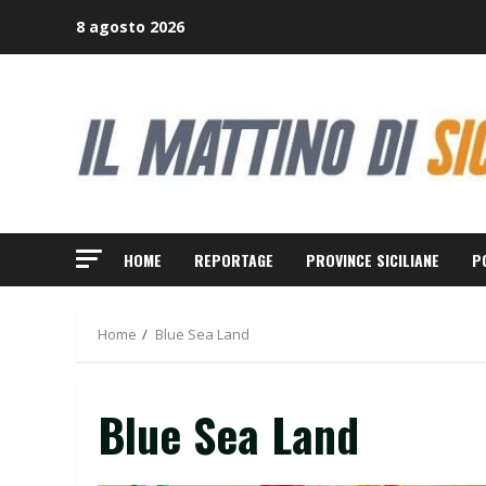
Skip
8 agosto 2026
to
content
HOME
REPORTAGE
PROVINCE SICILIANE
P
Home
Blue Sea Land
Blue Sea Land