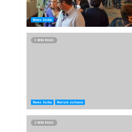
News Sicilia
3 MIN READ
News Sicilia
Notizie siciliane
2 MIN READ