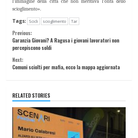
l’immagine della città che non meritava l’onta dello
scioglimento».
Tags:
Scicli
scioglimento
Tar
Continue
Previous:
Garanzia Giovani? A Ragusa i giovani lavoratori non
Reading
percepiscono soldi
Next:
Comuni sciolti per mafia, ecco la mappa aggiornata
RELATED STORIES