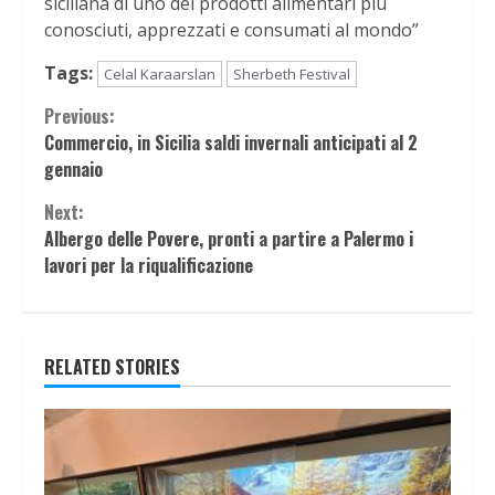
siciliana di uno dei prodotti alimentari più
conosciuti, apprezzati e consumati al mondo”
Tags:
Celal Karaarslan
Sherbeth Festival
Continue
Previous:
Commercio, in Sicilia saldi invernali anticipati al 2
Reading
gennaio
Next:
Albergo delle Povere, pronti a partire a Palermo i
lavori per la riqualificazione
RELATED STORIES